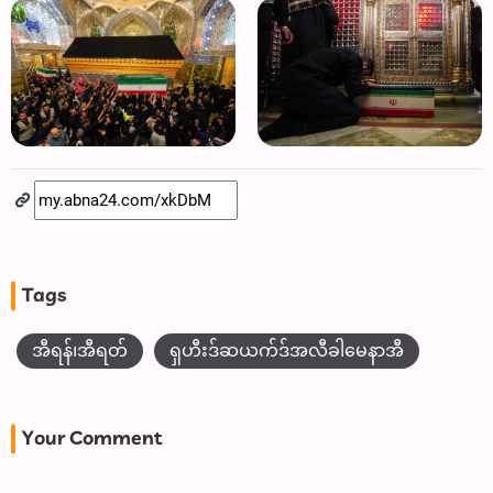
Tags
အီရန်၊အီရတ်
ရှဟီးဒ်ဆယက်ဒ်အလီခါမေနာအီ
Your Comment