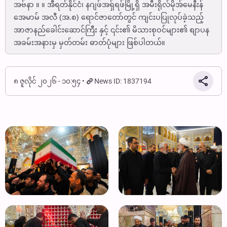
အဗ်နာ ။ ။ အီရတ်နိုင်ငံ၊ နဂျဖ်အရှ်ရဖ်မြို့ရှိ အမီးရိုလ်မိုအ်မေနီးန်
အေမာမ် အလီ (အ.စ) ရောင်ဇာတော်တွင် ကျင်းပပြုလုပ်ခဲ့သည့်
အာဇာနည်ခေါင်းဆောင်ကြီး နှင့် ၎င်း၏ မိသားစုဝင်များ၏ စျာပန
အခမ်းအနားမှ မှတ်တမ်း ဓာတ်ပုံများ ဖြစ်ပါတယ်။
၈ ဇူလိုင် ၂၀၂၆ - ၁၀:၅၄
News ID: 1837194