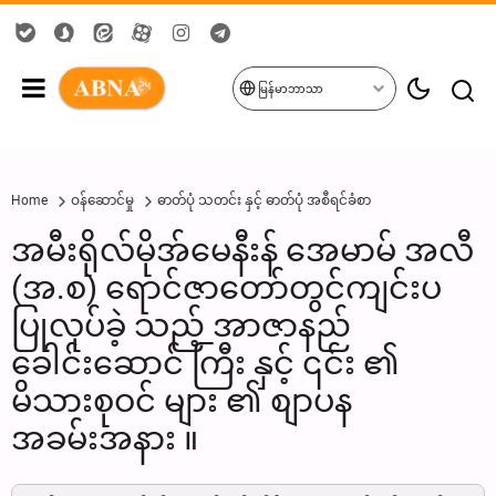
မြန်မာဘာသာ
Home
ဝန်ဆောင်မှု
ဓာတ်ပုံ သတင်း နှင့် ဓာတ်ပုံ အစီရင်ခံစာ
အမီးရိုလ်မိုအ်မေနီးန် အေမာမ် အလီ
(အ.စ) ရောင်ဇာတော်တွင်ကျင်းပ
ပြုလုပ်ခဲ့ သည့် အာဇာနည်
ခေါင်းဆောင် ကြီး နှင့် ၎င်း ၏
မိသားစုဝင် များ ၏ စျာပန
အခမ်းအနား ။