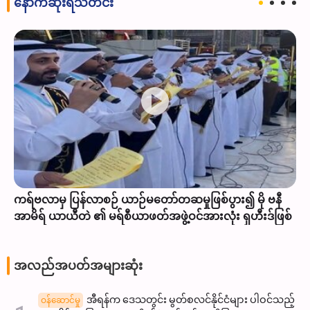
နောက်ဆုံးရသတင်း
ကရ်ဗလာမှ ပြန်လာစဉ် ယာဉ်မတော်တဆမှုဖြစ်ပွား၍ မို ဗနီ
အာမိရ် ယာယီတဲ ၏ မရ်စီယာဖတ်အဖွဲ့ဝင်အားလုံး ရှဟီးဒ်ဖြစ်
အလည်အပတ်အများဆုံး
အီရန်က ဒေသတွင်း မွတ်စလင်နိုင်ငံများ ပါဝင်သည့်
ဝန်ဆောင်မှု