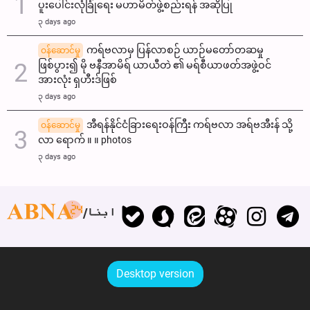
ပူးပေါင်းလုံခြုံရေး မဟာမိတ်ဖွဲ့စည်းရန် အဆိုပြု
၃ days ago
ကရ်ဗလာမှ ပြန်လာစဉ် ယာဉ်မတော်တဆမှု
ဝန်ဆောင်မှု
ဖြစ်ပွား၍ မို ဗနီအာမိရ် ယာယီတဲ ၏ မရ်စီယာဖတ်အဖွဲ့ဝင်
အားလုံး ရှဟီးဒ်ဖြစ်
၃ days ago
အီရန်နိုင်ငံခြားရေးဝန်ကြီး ကရ်ဗလာ အရ်ဗအီးန် သို့
ဝန်ဆောင်မှု
လာ ရောက် ။ ။ photos
၃ days ago
ابنا
Desktop version