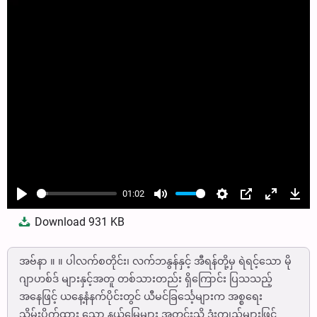
01:02
Play
Mute
Settings
PIP
Enter
Dow
Download
931 KB
fullscree
အဗ်နာ ။ ။ ပါလက်စတိုင်း၊ လက်ဘနွန်နှင့် အီရန်တို့မှ ရဲရင့်သော မို
ဂျာဟစ်ဒ် များနှင့်အတူ တစ်သားတည်း ရှိကြောင်း ပြသသည့်
အနေဖြင့် ယနေ့နံနက်ပိုင်းတွင် ယီမင်ခြင်္သေ့များက အစ္စရေး
သိမ်းပိုက်ထား သော နယ်မြေများ အတွင်းသို့ ဒုံးကျည်များဖြင့်