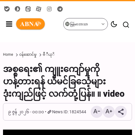
မြန်မာဘာသာ
Home
ဝန်ဆောင်မှု
ဗီ ီယုိ
အစ္စရေး၏ ကျူးကျော်မှုကို
ဟန့်တားရန် ယီမင်ခြင်္သေ့များ
ဒုံးကျည်ဖြင့် လက်တုံ့ပြန်။ ။ video
၉ ဇွန် ၂၀၂၆ - ၀၀:၀၀
News ID: 1824544