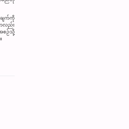
ချက်ကို
့်ကလည်း
စဉ်သို့
။