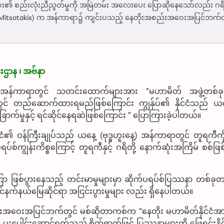
ငံများ၏ စည်းလုံးညီညွတ်မှုကို အမြဲတမ်း အလေးပေး ပြောဆိုနေသော်လည်း ဂရ
kos Mitsotakis) က အန်ကာရာ၌ ကျင်းပသည့် နေတိုးအစည်းအဝေးအပြင်ဘက်တ
ဌာန ၊ အဗ်နာ
အန်ကာရာတွင် သတင်းထောက်များအား “မဟာမိတ် အဖွဲ့တစ်
တွင် တည်ဆောက်ထားရမည်ဖြစ်ကြောင်း ကျွန်ုပ်၏ နိုင်ငံသည် 
ာက်မှုနှင့် ရင်ဆိုင်နေရဆဲဖြစ်ကြောင်း ” ပြောကြားခဲ့ပါတယ်။
နိုင်ငံ၏ ဝန်ကြီးချုပ်သည် ယနေ့ (ဗုဒ္ဓဟူးနေ့) အန်ကာရာတွင် တူရကီက
စ်ကျွန်းကိစ္စကြောင့် တူရကီနှင့် ဂရိတို့ နောက်ဆုံးအကြိမ် စစ်ဖြစ
စွာကြာ ဖြစ်ပွားနေသည့် တင်းမာမှုများမှာ ဆိုက်ပရပ်စ်ပြဿနာ တစ်ခ
င်နက်နယ်မြေဆိုင်ရာ အငြင်းပွားမှုများ လည်း ရှိနေပါတယ်။
းအဝေးအပြင်ဘက်တွင် မစ်ဆိုတာကစ်က “နေတိုး မဟာမိတ်နိုင်ငံအ
င်း ပူးပေါင်းဆောင်ရွက်သည့် စိတ်ဓာတ်ဖြင့် ပြဿနာများကို ဖြေရှင်းနိ