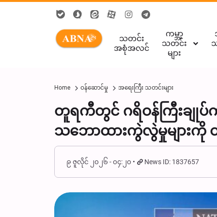
ကမ္ဘာ့
သတင်း
သတင်း
သ
အစုံအလင်
များ
Home
ဝန်ဆောင်မှု
အရေးကြီး သတင်းများ
တူရကီတွင် ဂရိဝန်ကြီးချုပ်က
သဘောထားကွဲလွဲမှုများကို 
၉ ဇူလိုင် ၂၀၂၆ - ၀၄:၂၀
News ID: 1837657