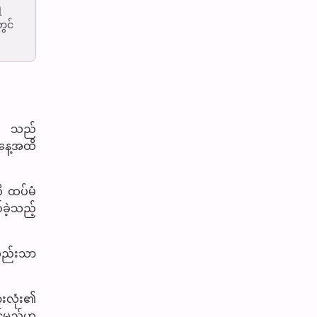
ိ
ွင်
ခု သည်
ယနေ့အထိ
ို ထပ်မံ
်ခဲ့သည့်
ုတည်းသာ
ားလုံး၏
ုင်မည်ဟု