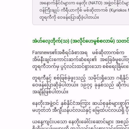
အနောက်နိုင်ငံများက နေတိုး (NATO) အဖွဲ့ဝင်နိုင်
ဝန်ကြီးချုပ် ကီရီယာကိုစ် မစ်ဆိုတာကစ် (Kyria
တူရကီကို ဝေဖန်ပြောဆိုခဲ့ပါတယ်။
အဲဟ်လေ့ဘိုက်(သ) (အလိုင်ဟေမွစ်စလာမ်) သတင်း
Farsnews၏အစီရင်ခံစာအရ မစ်ဆိုတာကစ်က 
အိမ်နီးချင်းကောင်းဆက်ဆံရေး၏ အခြေခံမူပေါ်
တူရကီဘက်မှ ပွင့်လင်းထင်ရှားသော စစ်ရေးခြိမ်းခြေ
တူရကီနှင့် စစ်ဖြစ်ခဲ့ဖူးသည့် သမိုင်းရှိသော ဂရိ
ဝေဖန်ပြောဆိုခဲ့ပါတယ်။ ၁၉၇၄ ခုနှစ်သည် ဆိုက်ပရပ်
အချိန်ဖြစ်ပါတယ်။
နေတိုးအဖွဲ့ဝင် နှစ်နိုင်ငံအကြား ဆယ်စုနှစ်များ
မဟုတ်ဘဲ အီဂျီယန်ပင်လယ်နှင့် မြေထဲပင်လယ်ရှိ ပို
ယနေ့ကျင်းပသော နေတိုးခေါင်းဆောင်များ အစည်
စိုးရိမ်ပူပန်မှုများကို ထည့်သွင်းစဉ်းစားသင့်ကြော