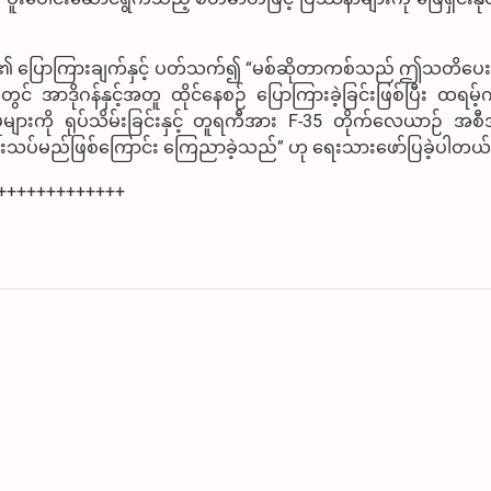
ျုပ်၏ ပြောကြားချက်နှင့် ပတ်သက်၍ “မစ်ဆိုတာကစ်သည် ဤသတိပေး
အာဒိုဂန်နှင့်အတူ ထိုင်နေစဉ် ပြောကြားခဲ့ခြင်းဖြစ်ပြီး ထရမ
ျားကို ရုပ်သိမ်းခြင်းနှင့် တူရကီအား F-35 တိုက်လေယာဉ် အစီအ
’ သုံးသပ်မည်ဖြစ်ကြောင်း ကြေညာခဲ့သည်” ဟု ရေးသားဖော်ပြခဲ့ပါတယ်
+++++++++++++