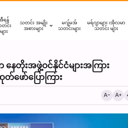
အီရန်
သတင်း အမျိုး
မဂျ်မအ်
မရ်ဂျာများ ၊အိုလမာ
တင်း
အစားများ
သတင်းများ
သတင်း များ
များ
 နေတိုးအဖွဲ့ဝင်နိုင်ငံများအကြား
ထိုင်းနိုင်ငံရှိ ဒါရိုဇ်ဇဲဟ်ရာ
ထုတ်ဖော်ပြောကြား
စ်ဂျစ်ဒ် တွင် ပြုလုပ်သည့
မာဇ် ။ ။ Photos