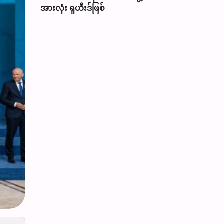
အားလုံး ရှဟီးဒ်ဖြစ်