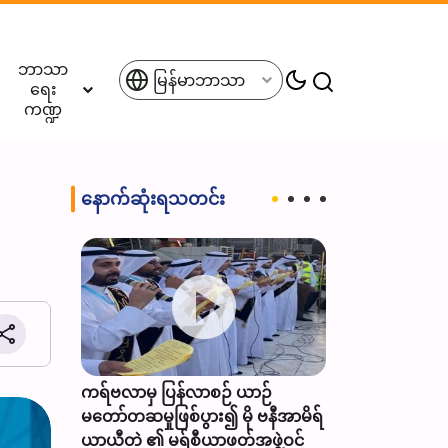
ဘာသာ
မြန်မာဘာသာ
ရေး
ကဏ္ဍ
နောက်ဆုံးရသတင်း
 (စ.အ) မတ်
် သောကြာန
ကရ်ဗလာမှ ပြန်လာစဉ် ယာဉ်
အီရန်က ဒေသတွင
မတော်တဆမှုဖြစ်ပွား၍ မို ဗနီအာမိရ်
များ ပါဝင်သည့် 
ယာယီတဲ ၏ မရ်စီယာဖတ်အဖွဲ့ဝင်
မဟာမိတ်ဖွဲ့စည်