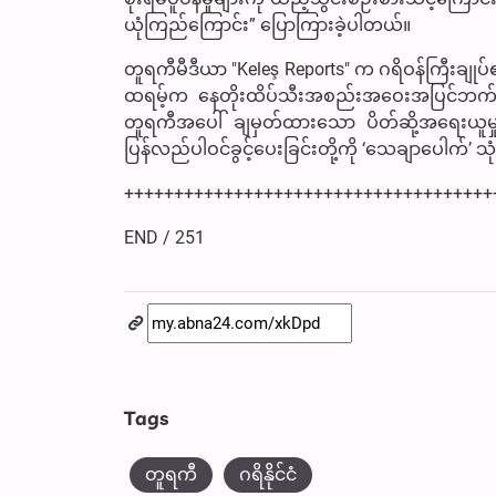
ယုံကြည်ကြောင်း” ပြောကြားခဲ့ပါတယ်။
တူရကီမီဒီယာ "Keleş Reports" က ဂရိဝန်ကြီးခ
ထရမ့်က နေတိုးထိပ်သီးအစည်းအဝေးအပြင်ဘက်တွင် 
တူရကီအပေါ် ချမှတ်ထားသော ပိတ်ဆို့အရေးယူမှုမ
ပြန်လည်ပါဝင်ခွင့်ပေးခြင်းတို့ကို ‘သေချာပေါက်
+++++++++++++++++++++++++++++++++++++
END / 251
Tags
တူရကီ
ဂရိနိုင်ငံ