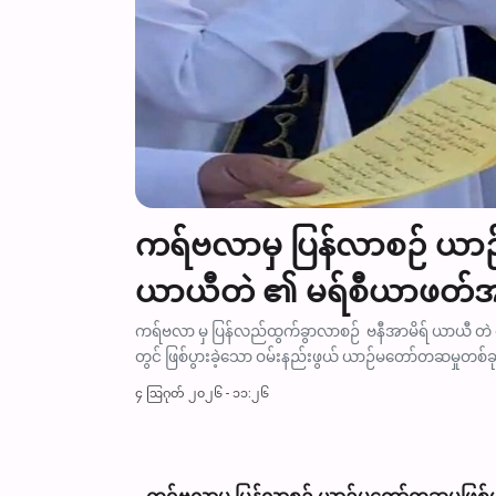
ကရ်ဗလာမှ ပြန်လာစဉ် ယာဉ်မ
ယာယီတဲ ၏ မရ်စီယာဖတ်အဖွဲ့
ော
ကရ်ဗလာ မှ ပြန်လည်ထွက်ခွာလာစဉ် ဗနီအာမိရ် ယာယီ တဲ
တွင် ဖြစ်ပွားခဲ့သော ဝမ်းနည်းဖွယ် ယာဉ်မတော်တဆမှုတစ်ခ
၄ ဩဂုတ် ၂၀၂၆ - ၁၁:၂၆