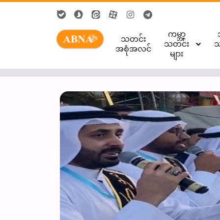
ကမ္ဘာ့
သတင်း
သတင်း
သ
အစုံအလင်
များ