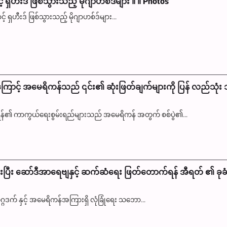
့် ရှဟီးဒ် ဖြစ်သွားသည့် မိုဂျာဟစ်ဒ်များ ။ ။ Photos
င့် ရှဟီးဒ် ဖြစ်သွားသည့် မိုဂျာဟစ်ဒ်များ…
င့် အမေရိကန်သည် ၎င်း၏ ဆုံးဖြတ်ချက်များကို ပြန် လည်သုံး 
ရန်၏ ကာကွယ်ရေးစွမ်းရည်များသည် အမေရိကန် အတွက် စစ်ပွဲ၏…
ပြီး ဆော်ဒီအာရေဗျနှင့် ဆက်ဆံရေး ဖြတ်တောက်ရန် အီရတ် ၏ ခုခံ
ဂဒက် နှင့် အမေရိကန်အကြားရှိ လုံခြုံရေး သဘော…