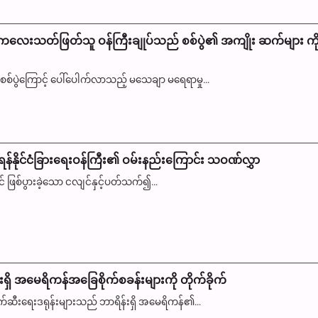
ကလေးသတ်ဖြတ်သူ ဝန်ကြီးချုပ်သည် စစ်ပွဲ၏ အကျိုး ဆက်များ ကိ
စ်ပွဲကြောင့် ပေါ်ပေါက်လာသည့် မသေချာ မရေရာမှု…
န်နိုင်ငံခြားရေးဝန်ကြီး၏ ဝမ်းနည်းကြောင်း သဝဏ်လွှာ
ငံတွင် ဖြစ်ပွားခဲ့သော ငလျင်နှင့်ပတ်သက်၍…
ှိ အမေရိကန်အခြေစိုက်စခန်းများကို တိုက်ခိုက်
ျက်ဆီးရေးဒရုန်းများသည် ဘာရိန်းရှိ အမေရိကန်၏…