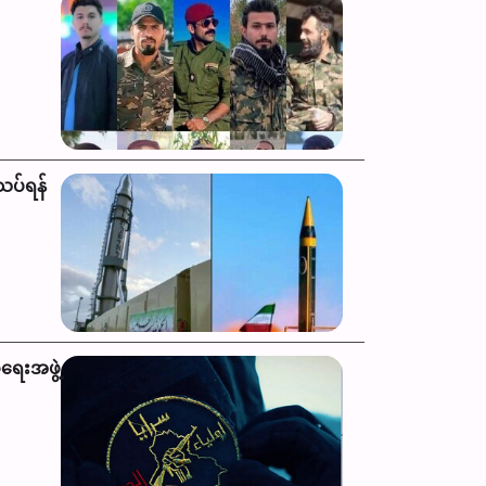
သပ်ရန်
ရေးအဖွဲ့