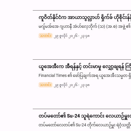
ကူဝိတ်နိုင်ငံက အာယာသွလ္လာဟ် ရှိက်ခ် ဟိုစိုင်းန
မဂျ်မအ်အေ ဂျဟာနီ အဲဟ်လေ့ဘိုက် (သ) (အ.စ) အဖွဲ့ ၏ ကူဝိ
သတင်း
၂၉ ဇူလိုင် ၂၀၂၆ - ၂၃:၄၈
ယူအေအီးက အီရန်နှင့် တင်းမာမှု လျှော့ချရန် ကြိုးပ
Financial Times ၏ ဖော်ပြချက်အရ ယူအေအီးသမ္မတ ရှိတ်ခ
သတင်း
၂၉ ဇူလိုင် ၂၀၂၆ - ၂၃:၃၈
တပ်မတော်၏ Su-24 သူရဲကောင်း လေယာဉ်မှူးတ
တပ်မတော်လေတပ်၏ Su-24 တိုက်လေယာဉ်မှူး ရဲဝံ့သတ္တိရှိသ