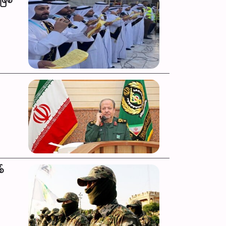
ဖြစ်
စ်