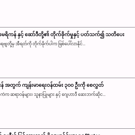
ရိကန် နှင့် ဆော်ဒီတို့၏ တိုက်ခိုက်မှုနှင့် ပတ်သက်၍ သတိပေး
ဗျတို့မှ အီရတ်ကို တိုက်ခိုက်ပါက ဖြစ်ပေါ်လာနိုင်…
းန် အတွက် ကျန်းမာရေးဝန်ထမ်း ၃၀၀ ဦးကို စေလွှတ်
အကဲက ဆရာဝန်များ၊ သူနာပြုများ နှင့် ဂျေဟာဒီ ဆေးဘက်ဆိုင…