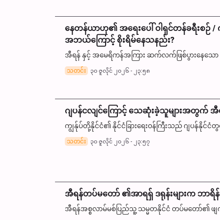
နေတန်ယာဟု၏ အရေးပေါ် ဝါရှင်တန်ခရီးစဉ် / 
အဘယ်ကြောင့် စိုးရိမ်နေသနည်း?
အီရန် နှင့် အမေရိကန်အကြား ဆက်လက်ဖြစ်ပွားနေသော စ
သတင်း
၃၀ ဇူလိုင် ၂၀၂၆ - ၂၃:၅၈
ဂျပန်ငလျင်ကြောင့် သေဆုံးခဲ့သူများအတွက် အီရ
ကျွန်ုပ်တို့နိုင်ငံ၏ နိုင်ငံခြားရေးဝန်ကြီးသည် ဂျပန်နိုင်
သတင်း
၃၀ ဇူလိုင် ၂၀၂၆ - ၂၃:၅၇
အီရန်တပ်မတော် ၏အာရရှ် ဒရုန်းများက ဘာရိန်းရ
အီရန်အစ္စလာမ်မစ်ပြည်သူ့ သမ္မတနိုင်ငံ တပ်မတော်၏ ဖ