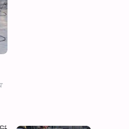
အီရန်က ဒေသတွင်း မွတ်စလင်နိုင်ငံ
လုံခြုံရေး မဟာမိတ်ဖွဲ့စည်းရန် အဆိ
်
အီရန်၏ ယာယီ ကာကွယ်ရေးဝန်ကြီးက တူရကီ ကာကွယ်ရေးဝန်ကြီးနှင့် တယ်
နိုင်ငံများသာ အာမခံပေးနိုင်ပြီး ပြင်ပအင်အားကြီးနိုင်ငံများ၏ တည်ရှိမှု
၄ ဩဂုတ် ၂၀၂၆ - ၁၀:၅၇