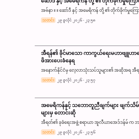
ဆော်ဒီ နှင့် အမေရိကန် တို့ ၏ တိုက်ခိုက်မှုကြောင
အဗ်နာ ။ ။ ဆော်ဒီ နှင့် အမေရိကန် တို့ ၏ တိုက်ခိုက်မှုကြော
သတင်း
၂၉ ဇူလိုင် ၂၀၂၆ - ၂၃:၅၈
အီရန်၏ ခိုင်မာသော ကာကွယ်ရေးမဟာဗျူဟာကြော
ဖိအားပေးခံနေရ
အနောက်နိုင်ငံမှ လေ့လာသုံးသပ်သူများ၏ အဆိုအရ အီ
သတင်း
၂၉ ဇူလိုင် ၂၀၂၆ - ၂၃:၅၇
အမေရိကန်နှင့် သဘောတူညီချက်များ ဖျက်သိမ်း
များမှ တောင်းဆို
အီရတ်၏ ခုခံရေးအဖွဲ့ စရာယာ အူလီယာ‌အေဒ်ဒန်မ် က ဘဂ္
သတင်း
၂၉ ဇူလိုင် ၂၀၂၆ - ၂၃:၅၆