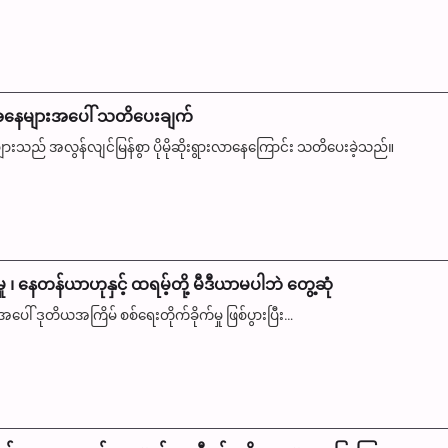
ေများအပေါ် သတိပေးချက်
လွန်လျင်မြန်စွာ ပိုမိုဆိုးရွားလာနေကြောင်း သတိပေးခဲ့သည်။
ှု ၊ နေတန်ယာဟုနှင့် ထရမ့်တို့ မီဒီယာမပါဘဲ တွေ့ဆုံ
ါ် ဒုတိယအကြိမ် စစ်ရေးတိုက်ခိုက်မှု ဖြစ်ပွားပြီး…