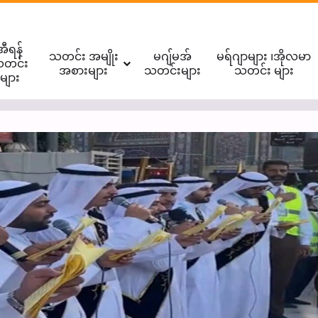
အီရန်
သတင်း အမျိုး
မဂျ်မအ်
မရ်ဂျာများ ၊အိုလမာ
တင်း
အစားများ
သတင်းများ
သတင်း များ
များ