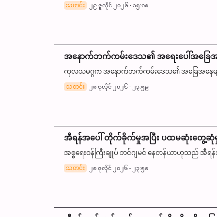
သတင်း
၂၉ ဇူလိုင် ၂၀၂၆ - ၁၅:၀၈
အနောက်ဘက်ကမ်းဒေသ၏ အရေးပေါ်အခြေအန
ကုလသမဂ္ဂက အနောက်ဘက်ကမ်းဒေသ၏ အခြေအနေများသည် အ
သတင်း
၂၈ ဇူလိုင် ၂၀၂၆ - ၂၃:၅၉
အီရန်အပေါ် တိုက်ခိုက်မှုအပြီး ပထမဆုံးတွေ့ဆုံမ
အစ္စရေးဝန်ကြီးချုပ် ဘင်ဂျမင် နေတန်ယာဟုသည် အီရန်အပေ
သတင်း
၂၈ ဇူလိုင် ၂၀၂၆ - ၂၃:၅၈