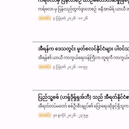
ကရ်ဗလာမှ ပြန်လာစဉ် ယာဉ်မတော်တဆမှုဖြစ်ပွား
ကရ်ဗလာ မှ ပြန်လည်ထွက်ခွာလာစဉ် ဗနီအာမိရ် ယာယီ တ
သတင်း
၄ ဩဂုတ် ၂၀၂၆ - ၁၁:၂၆
အီရန်က ဒေသတွင်း မွတ်စလင်နိုင်ငံများ ပါဝင်သည့
အီရန်၏ ယာယီ ကာကွယ်ရေးဝန်ကြီးက တူရကီ ကာကွယ်ရေးဝ
သတင်း
၄ ဩဂုတ် ၂၀၂၆ - ၁၀:၅၇
ပြည်သူ့စစ် (ဟရှ်ဒိုရှ်ရှအ်ဘီ) သည် အီရတ်နို
အီရတ်တပ်မတော် စစ်ဦးစီးချုပ်၏ ပြောရေးဆိုခွင့်ရှိသ
သတင်း
၃၀ ဇူလိုင် ၂၀၂၆ - ၂၃:၅၉