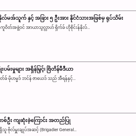
်နိုလ်မအ်သူက် နှင့် အခြား ၅ ဦးအား နိုင်ငံသားအဖြစ်မှ ရုပ်သိမ်း
တ်အဖွဲ့ဝင် အာယာသွလ္လာဟ် ရှိက်ခ် ဟိုစိုင်းန်နိုလ်…
မ်းမှုများ အရှိန်မြှင့်၊ ဗြိတိန်မီဒီယာ
် မိုဟမ္မဒ် ဘင်န် ဇာယေဒ် သည် အီရန်နှင့်…
စ်ဦး ကျဆုံးခဲ့ကြောင်း အတည်ပြု
ူ ဗိုလ်မှူးချုပ်အဆင့် (Brigadier General…