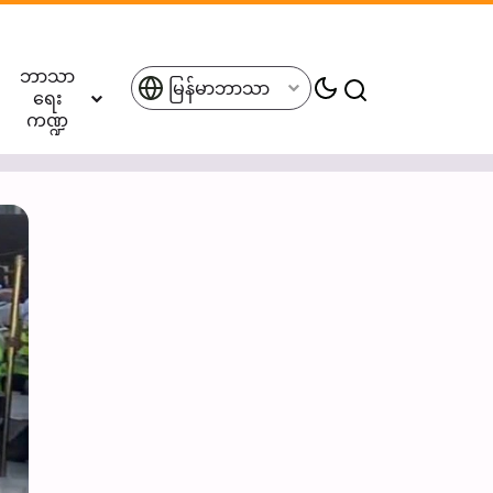
ဘာသာ
မြန်မာဘာသာ
ရေး
ကဏ္ဍ