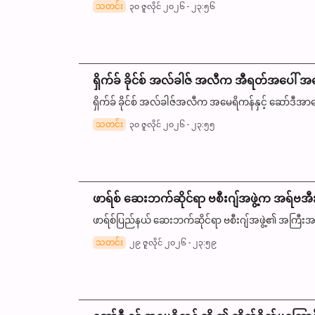
သတင်း
၃၀ ဇူလိုင် ၂၀၂၆ - ၂၃:၅၆
ရှိက်ခ် ခိုင်စ် အလ်ခါဇ် အလီက အီရတ်အပေါ် အမေ
ရှိက်ခ် ခိုင်စ် အလ်ခါဇ်အလီက အမေရိကန်နှင့် ဆော်ဒီအာရေ
သတင်း
၃၀ ဇူလိုင် ၂၀၂၆ - ၂၃:၅၅
ဖာရ်စ် ဆေးဘက်ဆိုင်ရာ ဗစီးဂျ်အဖွဲ့က အရ်ဗအီ
ဖာရ်စ်ပြည်နယ် ဆေးဘက်ဆိုင်ရာ ဗစီးဂျ်အဖွဲ့၏ အကြီး
သတင်း
၂၉ ဇူလိုင် ၂၀၂၆ - ၂၃:၅၉