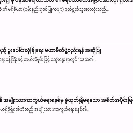
၍ မို ဗနီအာမိရ် ယာယီတဲ ၏ မရ်စီယာဖတ်အဖွဲ့ဝင်အားလုံး ရှဟီးဒ်
ဲ ၏ မရ်စီယာ (ဝမ်းနည်းဂုဏ်ပြုကဗျာ) ဖတ်ရွတ်သူအားလုံးသည်…
် ပူးပေါင်းလုံခြုံရေး မဟာမိတ်ဖွဲ့စည်းရန် အဆိုပြု
န်ကြီးနှင့် တယ်လီဖုန်းဖြင့် ဆွေးနွေးရာတွင် “ဒေသ၏…
င်ငံ၏ အမျိုးသားကာကွယ်ရေးစနစ်မှ ခွဲထုတ်၍မရသော အစိတ်အပိုင်းဖြ
ူက ဟရှ်ဒိုရှ်ရှအ်ဘီသည် အမျိုးသားကာကွယ်ရေးစနစ်၏…