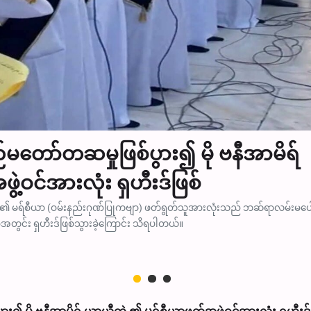
တော်တဆမှုဖြစ်ပွား၍ မို ဗနီအာမိရ်
ဝင်အားလုံး ရှဟီးဒ်ဖြစ်
 ၏ မရ်စီယာ (ဝမ်းနည်းဂုဏ်ပြုကဗျာ) ဖတ်ရွတ်သူအားလုံးသည် ဘဆ်ရာလမ်းမပေါ
ုအတွင်း ရှဟီးဒ်ဖြစ်သွားခဲ့ကြောင်း သိရပါတယ်။