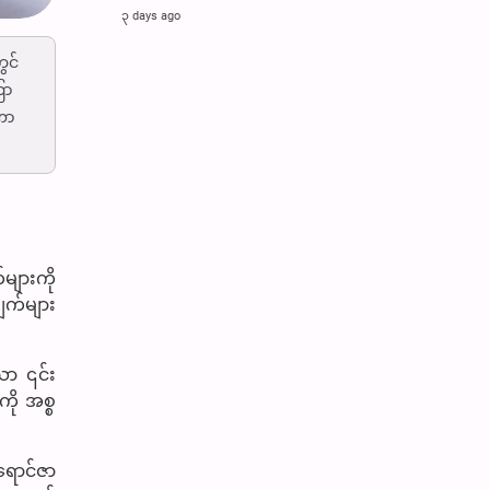
၃ days ago
ွင်
ြာ
ဏာ
ျားကို
ျက်များ
ော ၎င်း
ို အစ္စ
ရောင်ဇာ