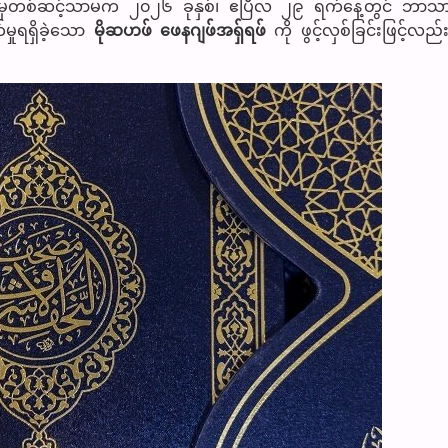
းများမှတစ်ဆင့်သာမက ၂၀၂၆ ခုနှစ်၊ ဧပြီလ ၂၉ ရက်နေ့တွင် ဘာသာရ
်မှုရရှိခဲ့သော
မိုဆဟဖ် ဖေနဂျဖ်အရှ်ရဖ်
ကို ဖွင့်လှစ်ခြင်းဖြင့်လ