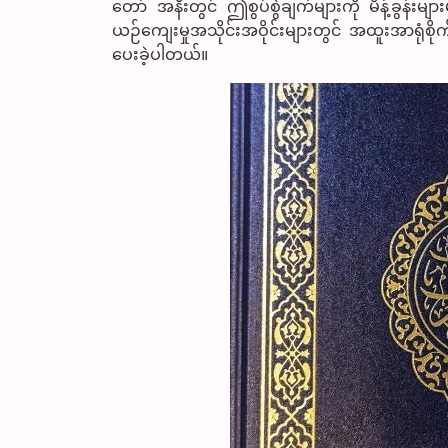
တော် အနီးတွင် ဤစွပ်စွဲချက်များကို မိန့်ခွန်
ယဉ်ကျေးမှုအသိုင်းအဝိုင်းများတွင် အထူးအာရုံစိုက
ပေးခဲ့ပါတယ်။