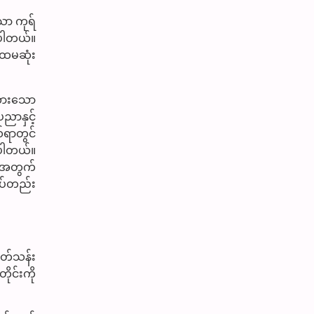
ော ကုရ်
့ပါတယ်။
 ပထမဆုံး
်ထားသော
ညာနှင့်
်ရာတွင်
ဲ့ပါတယ်။
ားအတွက်
ုပ်တည်း
ြတ်သန်း
ုင်းကို