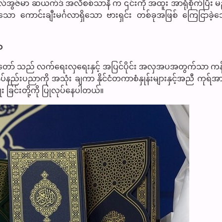
ဇ်မာ ဆယက်ဒ် အလီစစ်သာနီ က ၎င်းကို အထူး အာရုံစိုက်ပြီး 
င်သော ကောင်းချီးမင်္ဂလာရှိသော ဗားရှင်း တစ်ခုအဖြစ် ကြေငြာခဲ
ာ
ာတော် သည် လက်ရေးလှရေးနှင့် အပြင်ပိုင်း အလှအပအတွက်သာ က
ိပ်နည်းပညာကို အသုံး ချကာ နိုင်ငံတကာစံနှုန်းများနှင့်အညီ ကုရ်အ
ဖြူး ခြင်းတို့ကို ပြုလုပ်နေပါတယ်။