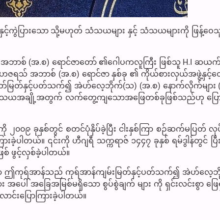
င့်ကွဲပြားသော သို့မဟုတ် သံသယများ နှင့် သံသယများကို ဖြန့်ဝေသူ
သ် အဘာစ် (အ.စ) ရောင်ဇာတော် ၏ဂေါပကလူကြီး ဖြစ်သူ H.I ဆယက်
် ဟဇရသ် အဘာစ် (အ.စ) ရောင်ဇာ နှစ်ခု ၏ ကိုယ်စားလှယ်အဖွဲ့နှင့်တွေ
်မြတ်နှင့်ပတ်သက်၍ အဲဟ်လေ့ဘိုက်(သ) (အ.စ) နောက်လိုက်များ (
သံသယအချို့အတွက် လက်တွေ့ကျသောအဖြေတစ်ခုဖြစ်သည်ဟု ပြောက
ကို ၂၀၀၉ ခုနှစ်တွင် စတင်ပုံနှိပ်ခဲ့ပြီး ငါးနှစ်ကြာ စဉ်ဆက်မပြတ် လ
ားခဲ့ပါတယ်။ ၎င်းကို ဟီဂျရီ သက္ကရာဇ် ၁၄၄၇ ခုနှစ် ရမ်ဒွါန်တွင် ပြီးစီ
 ဖွင့်လှစ်ခဲ့ပါတယ်။
ာ ဤကုရ်အာန်သည် ကုရ်အာန်ကျမ်းမြတ်နှင့်ပတ်သက်၍ အဲဟ်လေ့ဘ
 အပေါ် အခြေအမြစ်မရှိသော စွပ်စွဲချက် များ ကို ရှင်းလင်းစွာ ဖြေ
ာင်းပြောကြားခဲ့ပါတယ်။