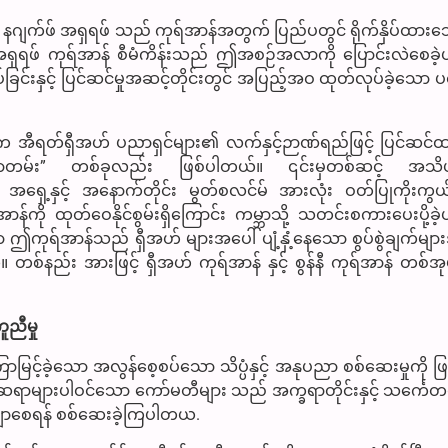
့် နဂျက်ဖ် အရှရဖ် သည် ကုရ်အာန်အတွက် ပြည်ပတွင် ရိုက်နှိပ်ထားသ
 အရှရဖ် ကုရ်အာန် စီမံကိန်းသည် ဤအစဉ်အလာကို ပြောင်းလဲစေခဲ
ပ်ခြင်းနှင့် ပြင်ဆင်မှုအဆင့်တိုင်းတွင် အပြည့်အဝ ထုတ်လုပ်ခဲ့သော
 အီရတ်ရှီအဟ် ပညာရှင်များ၏ လက်နှင့်ဉာဏ်ရည်ဖြင့် ပြင်ဆင
စာရွက်စာတမ်း” တစ်ခုလည်း ဖြစ်ပါတယ်။ ၎င်းမှတစ်ဆင့် အသိပ
အရှေ့နှင့် အနောက်တိုင်း မွတ်စလင်မ် အားလုံး ဝတ်ပြုကိုးကွယ
ာန်ကို ထုတ်ဝေနိုင်စွမ်းရှိကြောင်း ကမ္ဘာသို့ သတင်းစကားပေးပို့ခ
ဤကုရ်အာန်သည် ရှီအဟ် များအပေါ် ပျံ့နှံ့နေသော စွပ်စွဲချက်မျ
်နည်း အားဖြင့် ရှီအဟ် ကုရ်အာန် နှင့် စွန်နီ ကုရ်အာန် တစ်အ
ူညီမှု
ြာမြင့်ခဲ့သော အလွန်စေ့စပ်သော သိပ္ပံနှင့် အနုပညာ စစ်ဆေးမှုကို ဖ
င်းဆရာများပါဝင်သော ကော်မတီများ သည် အက္ခရာတိုင်းနှင့် သင်္ကေတတိ
ေချာစေရန် စစ်ဆေးခဲ့ကြပါတယ.