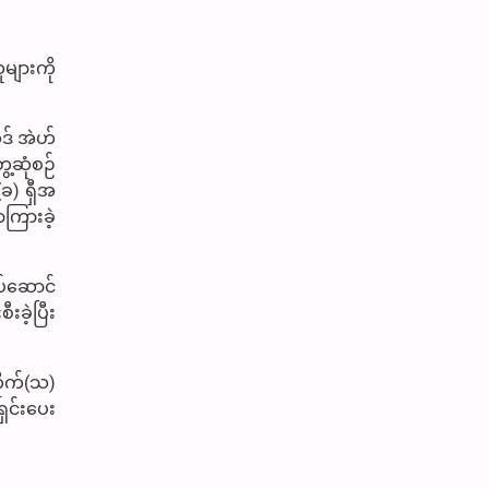
များကို
ဒ် အဲဟ်
့ဆုံစဉ်
ခ) ရှီအ
ြားခဲ့
ုပ်ဆောင်
းခဲ့ပြီး
ိုက်(သ)
ရှင်းပေး