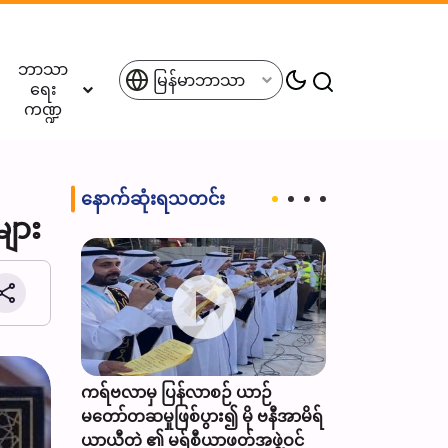
ဘာသာ
မြန်မာဘာသာ
ရေး
ကဏ္ဍ
နောက်ဆုံးရသတင်း
များ
အ) မတ်
ာကြာန
ကရ်ဗလာမှ ပြန်လာစဉ် ယာဉ်
အီရန်က ဒေသတွင်း 
မတော်တဆမှုဖြစ်ပွား၍ မို ဗနီအာမိရ်
များ ပါဝင်သည့် ပူး
ယာယီတဲ ၏ မရ်စီယာဖတ်အဖွဲ့ဝင်
မဟာမိတ်ဖွဲ့စည်းရန