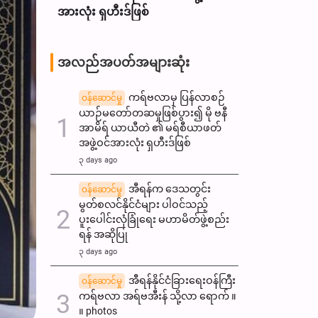
အားလုံး ရှဟီးဒ်ဖြစ်
အလည်အပတ်အများဆုံး
ကရ်ဗလာမှ ပြန်လာစဉ်
ဝန်ဆောင်မှု
ယာဉ်မတော်တဆမှုဖြစ်ပွား၍ မို ဗနီ
အာမိရ် ယာယီတဲ ၏ မရ်စီယာဖတ်
အဖွဲ့ဝင်အားလုံး ရှဟီးဒ်ဖြစ်
၃ days ago
အီရန်က ဒေသတွင်း
ဝန်ဆောင်မှု
မွတ်စလင်နိုင်ငံများ ပါဝင်သည့်
ပူးပေါင်းလုံခြုံရေး မဟာမိတ်ဖွဲ့စည်း
ရန် အဆိုပြု
၃ days ago
အီရန်နိုင်ငံခြားရေးဝန်ကြီး
ဝန်ဆောင်မှု
ကရ်ဗလာ အရ်ဗအီးန် သို့လာ ရောက် ။
။ photos