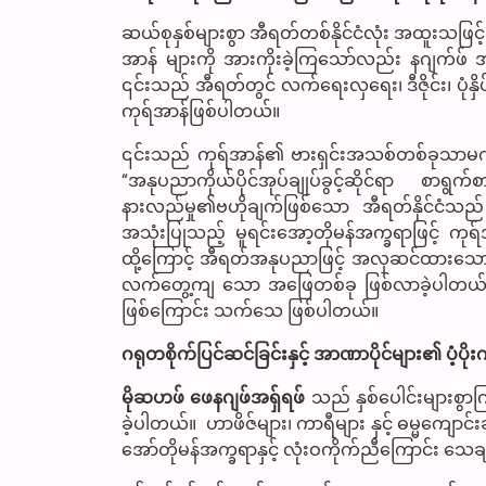
ဆယ်စုနှစ်များစွာ အီရတ်တစ်နိုင်ငံလုံး အထူးသဖြင
အာန် များကို အားကိုးခဲ့ကြသော်လည်း နဂျက်ဖ်
၎င်းသည် အီရတ်တွင် လက်ရေးလှရေး၊ ဒီဇိုင်း၊ ပုံနှိ
ကုရ်အာန်ဖြစ်ပါတယ်။
၎င်းသည် ကုရ်အာန်၏ ဗားရှင်းအသစ်တစ်ခုသာမက
“အနုပညာကိုယ်ပိုင်အုပ်ချုပ်ခွင့်ဆိုင်ရာ 
နားလည်မှု၏ဗဟိုချက်ဖြစ်သော အီရတ်နိုင်ငံသည် 
အသုံးပြုသည့် မူရင်းအော့တိုမန်အက္ခရာဖြင့် ကုရ်အ
ထို့ကြောင့် အီရတ်အနုပညာဖြင့် အလှဆင်ထားသော 
လက်တွေ့ကျ သော အဖြေတစ်ခု ဖြစ်လာခဲ့ပါတယ်။ တစ
ဖြစ်ကြောင်း သက်သေ ဖြစ်ပါတယ်။
ဂရုတစိုက်ပြင်ဆင်ခြင်းနှင့် အာဏာပိုင်များ၏ ပံ့ပိုးက
မိုဆဟဖ် ဖေနဂျဖ်အရှ်ရဖ်
သည် နှစ်ပေါင်းများစွာက
ခဲ့ပါတယ်။ ဟာဖိဇ်များ၊ ကာရီများ နှင့် ဓမ္မကျော
အော်တိုမန်အက္ခရာနှင့် လုံးဝကိုက်ညီကြောင်း သ