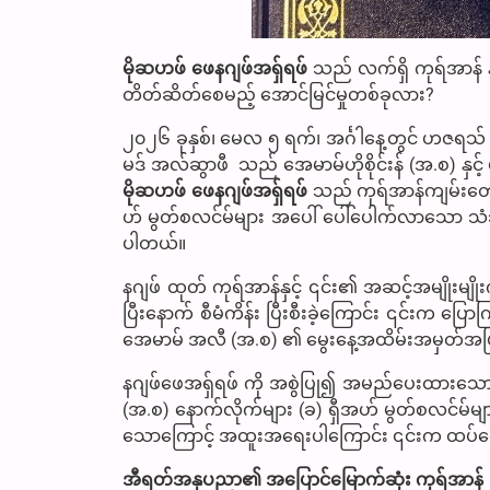
မိုဆဟဖ် ဖေနဂျဖ်အရှ်ရဖ်
သည် လက်ရှိ ကုရ်အာန် နှ
တိတ်ဆိတ်စေမည့် အောင်မြင်မှုတစ်ခုလား?
၂၀၂၆ ခုနှစ်၊ မေလ ၅ ရက်၊ အင်္ဂါနေ့တွင် ဟဇရ
မဒ် အလ်ဆွာဖီ သည် အေမာမ်ဟိုစိုင်းန် (အ.စ) နှင့
မိုဆဟဖ် ဖေနဂျဖ်အရှ်ရဖ်
သည် ကုရ်အာန်ကျမ်းတော
ဟ် မွတ်စလင်မ်များ အပေါ် ပေါ်ပေါက်လာသော 
ပါတယ်။
နဂျဖ် ထုတ် ကုရ်အာန်နှင့် ၎င်း၏ အဆင့်အမျိုးမျိုး
ပြီးနောက် စီမံကိန်း ပြီးစီးခဲ့ကြောင်း ၎င်းက ပြောကြ
အေမာမ် အလီ (အ.စ) ၏ မွေးနေ့အထိမ်းအမှတ်အဖြစ်
နဂျဖ်ဖေအရှ်ရဖ် ကို အစွဲပြု၍ အမည်ပေးထားသေ
(အ.စ) နောက်လိုက်များ (ခ) ရှီအဟ် မွတ်စလင်မ်များ
သောကြောင့် အထူးအရေးပါကြောင်း ၎င်းက ထပ်လေ
အီရတ်အနုပညာ၏ အပြောင်မြောက်ဆုံး ကုရ်အာန်