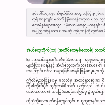
နှစ်ပေါင်းများစွာ အီရတ်နိုင်ငံ၊ အထူးသဖြင့် နဂျဖ်
ကုရ်အာန်ကျမ်းမြတ်ကို ဖြန့်ဝေရန်အတွက် ပြည်ပတွင
သေးမီနှစ်များအတွင်း " မိုဆဟဖ်ဖေနဂျဖ်အရှ်ရဖ်
အပြည့်အစုံရှိသော ပထမဆုံး ကုရ်အာန်ကို ထုတ်ဝေ နိ
အဲဟ်လေ့ဘိုက်(သ) (အလိုင်ဟေမွစ်စလာမ်) သတင်း
Iqnaသတင်းဌာန၏အစီရင်ခံစာအရ ရာစုနှစ်မျာ
ပျက်ပြားစေရန်နှင့် အဲဟ်လေ့ဘိုက်(သ) (အ.စ) ၏ 
အကြောင်း သံသယများဖြစ်စေရန် ဖြန့်ဝေမှုများကို
ဤလိမ်ညာဖြန့်‌ဝေမှု များထဲမှ အထင်ရှားဆုံးမှာ 
တို့၏ကိုယ်ပိုင် ကုရ်အာန်ရှိတယ် ။ ဤသည် အဲဟ်လ
လာမ်ဘာသာ၏ အခြေခံအရင်းအမြစ်မှ ခွဲထုတ်ရန် မအ
ထိုကဲ့သို့သောပတ်ဝန်းကျင်တွင်၊ ဗဟုသုတနှင့်ပ