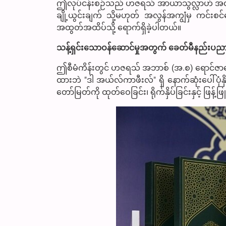
ဤလုပ်ငန်းစဉ်သည် ဟဇရသ် အာယာသွလ္လာဟ် အလ်အွ
ချို့ယွင်းချက် သို့မဟုတ် အလွန်အကျွံမှ ကင်းစ
အထွတ်အထိပ်သို့ ရောက်ရှိခဲ့ပါတယ်။
သန့်ရှင်းသောဝန်ဆောင်မှုအတွက် ခေတ်မီနည်းပည
ဤစီမံကိန်းတွင် ဟဇရသ် အဘာစ် (အ.စ) ရောင်ဇ
ထားဘဲ "ဒါ အယ်လ်ကာဖီးလ်" ရှိ နောက်ဆုံးပေါ်ပုံနှ
တော်မြတ်ကို ထုတ်ဝေခြင်း၊ ရိုက်နှိပ်ခြင်းနှင့် ဖြန့်