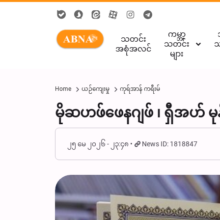
ကမ္ဘာ့
သတင်း
သတင်း
သ
အစုံအလင်
များ
Home
ယဉ်ကျေးမှု
ကုရ်အာန် ကရီးမ်
မိုဆဟဖ်ဖေနဂျဖ် ၊ ရှီအဟ် မ
၂၅ မေ ၂၀၂၆ - ၂၃:၄၈
News ID: 1818847