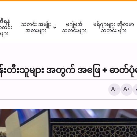
အီရန်
သတင်း အမျိုး
မဂျ်မအ်
မရ်ဂျာများ ၊အိုလမာ
တင်း
အစားများ
သတင်းများ
သတင်း များ
များ
ုန်းတီးသူများ အတွက် အဖြေ + ဓာတ်ပုံ
ထိုင်းနိုင်ငံရှိ ဒါရိုဇ်ဇဲဟ်ရာ (စ.
စ်ဂျစ်ဒ် တွင် ပြုလုပ်သည့် သေ
မာဇ် ။ ။ Photos