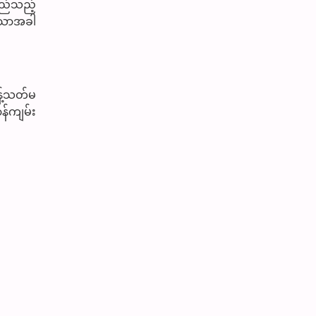
မည်သည့်
့သောအခါ
န့်သတ်မ
ာန်ကျမ်း