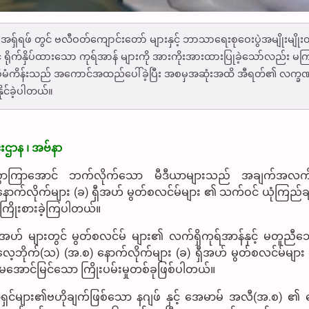
ဖေ အရှ်ရဖ် တွင် ဗလီဝတ်ကျောင်းတော် များနှင့် ဘာသာရေးစုဝေးပွဲအမျိုးမျိုးတ
် ရိုက်နှိပ်ထားသော ကုရ်အာန် များကို အားကိုးအားထားပြုခဲ့သော်လည်း မက
 " စီမံကိန်းသည် အကောင်အထည်ပေါ်ခဲ့ပြီး အစမှအဆုံးအထိ အီရတ်၏ လက္ခ
ုင်ခဲ့ပါတယ်။
ဌာန ၊ အဗ်နာ
းစွာကြာအောင် ဘက်လိုက်သော မီဒီယာများသည် အချက်အလက်မ
နောက်လိုက်များ (ခ) ရှီအဟ် မွတ်စလင်မ်များ ၏ သက်ဝင် ယုံကြည်ခ
 ကြိုးစားခဲ့ကြပါတယ်။
ရှီအဟ် များတွင် မွတ်စလင်မ် များ၏ လက်ရှိကုရ်အာန်နှင့် မတူညီသ
ေ့ဘိုက်(သ) (အ.စ) နောက်လိုက်များ (ခ) ရှီအဟ် မွတ်စလင်မ်များ က
ောင်မြင်သော ကြိုးပမ်းမှုတစ်ခုဖြစ်ပါတယ်။
ညာရှင်များ၏ဗဟိုချက်ဖြစ်သော နဂျဖ် နှင့် အေမာမ် အလီ(အ.စ) ၏ 