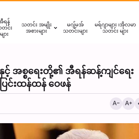
အီရန်
သတင်း အမျိုး
မဂျ်မအ်
မရ်ဂျာများ ၊အိုလမာ
တင်း
အစားများ
သတင်းများ
သတင်း များ
များ
့် အစ္စရေးတို့၏ အီရန်ဆန့်ကျင်ရေး
ထိုင်းနိုင်ငံရှိ ဒါရိုဇ်ဇဲဟ်ရာ
းပြင်းထန်ထန် ဝေဖန်
စ်ဂျစ်ဒ် တွင် ပြုလုပ်သည့
မာဇ် ။ ။ Photos