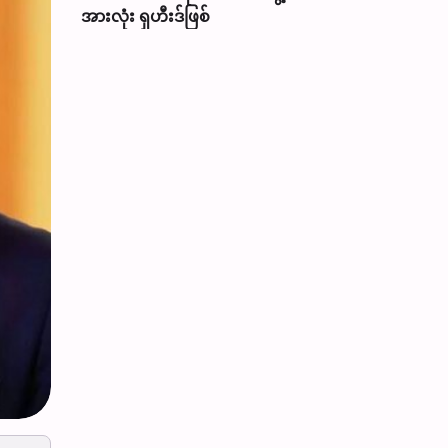
အားလုံး ရှဟီးဒ်ဖြစ်