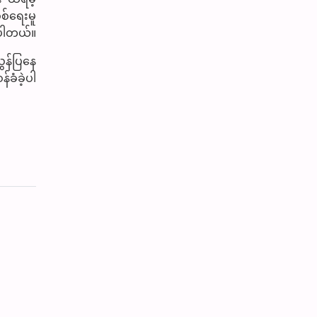
်ရေးမူ
့ပါတယ်။
ှန်ပြနေ
်ခံခဲ့ပါ