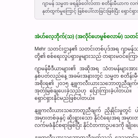
ဂျာမန် သမ္မတ ဖရန့်ခ်ဝေါလ်တာ စတိန်းမီယာက လ
နုတ်ထွက်မှုကြောင့် ဖြစ်ပေါ်လာခြင်းဖြစ်ပြီး ရှောင်
အဲဟ်လေ့ဘိုက်(သ) (အလိုင်ဟေမွစ်စလာမ်) သတင်း
Mehr သတင်းဌာန၏ သတင်းတစ်ပုဒ်အရ ဂျာမန်သမ္မ
တို့၏ စစ်ရေးလှုပ်ရှားမှုများသည် တရားမဝင်ကြောင်းန
ဂျာမန်မီဒီယာများ၏ အဆိုအရ သံတမန်များအား မိန့
နှစ်ပတ်လည်နေ့ အခမ်းအနားတွင် သမ္မတ စတိန်းမီယ
အစိုးရ၏ ၂၀၁၅ နျူကလီးယားသဘောတူညီချက်မှ 
အုတ်မြစ်ချပေးခဲ့သည်ဟု ပြောကြားခဲ့ပါတယ
ရှောင်ရှားနိုင်မည်ဖြစ်ပါတယ်။
နျူကလီးယားသဘောတူညီချက် ညှိနှိုင်းမှုတွင် ပ
အမှားတစ်ခုနှင့် ဆိုးရွားသော နိုင်ငံရေးအရ အမှ
လက်မခံနိုင်စရာဖြစ်ပြီး နိုင်ငံတကာဥပဒေကို ချိုး
နျူကလီးယားသဘောတူညီချက်သည် ဒေသတွင်းတည်ငြ