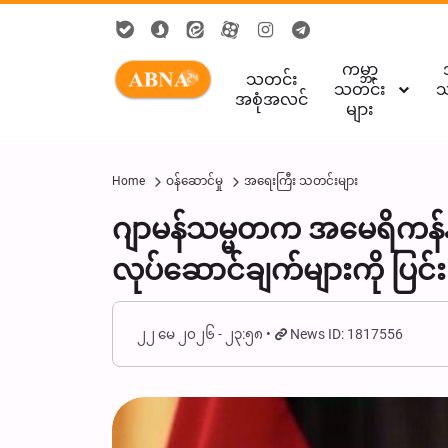
ကမ္ဘာ့
သတင်း
သတင်း
သ
အစုံအလင်
များ
Home
ဝန်ဆောင်မှု
အရေးကြီး သတင်းများ
ဂျာမန်သမ္မတက အမေရိကန်နှင
လုပ်ဆောင်ချက်များကို ပြင်
၂၂ မေ ၂၀၂၆ - ၂၃:၅၈
News ID: 1817556