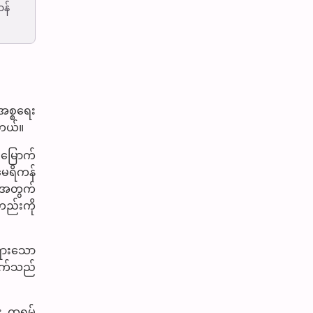
န်
အစ္စရေး
ါတယ်။
်မြောက်
မေရိကန်
းအတွက်
ည်းကို
ရွားသော
ချက်သည်
 ထရမ့်