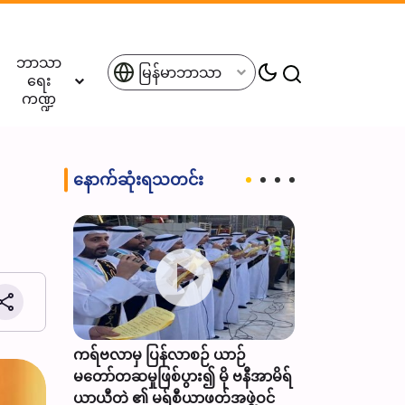
ဘာသာ
မြန်မာဘာသာ
ရေး
ကဏ္ဍ
နောက်ဆုံးရသတင်း
 (စ.အ) မတ်
် သောကြာန
ကရ်ဗလာမှ ပြန်လာစဉ် ယာဉ်
အီရန်က ဒေသတွင
မတော်တဆမှုဖြစ်ပွား၍ မို ဗနီအာမိရ်
များ ပါဝင်သည့် 
ယာယီတဲ ၏ မရ်စီယာဖတ်အဖွဲ့ဝင်
မဟာမိတ်ဖွဲ့စည်