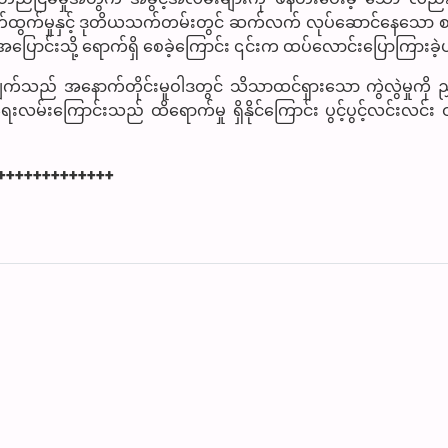
ွက်မှုနှင့် ဒုတိယသက်တမ်းတွင် ဆက်လက် လုပ်ဆောင်နေသော စစ
ောင်းသို့ ရောက်ရှိ စေခဲ့ကြောင်း ၎င်းက ထပ်လောင်းပြောကြားခဲ
ည် အနောက်တိုင်းမူဝါဒတွင် သိသာထင်ရှားသော ကွဲလွဲမှုကို ညွ
းလမ်းကြောင်းသည် ထိရောက်မှု ရှိနိုင်ကြောင်း ပွင့်ပွင့်လင်းလင်း ဝန
+++++++++++++