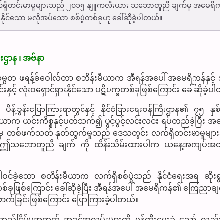
က်ရှိတင်းမာမှုများသည် ၂၀၁၅ နျူကလီးယား သဘောတူညီ ချက်မှ အမေရိက
ရှားနိုင်သော မလိုအပ်သော စစ်ပွဲတစ်ခုဟု ခေါ်ဆိုခဲ့ပါတယ်။
ဌာန ၊ အဗ်နာ
တ ဖရန့်ခ်ဝေါလ်တာ စတိန်းမီယာက အီရန်အပေါ် အမေရိကန်နှင့် 
ှင့် လုံးဝရှောင်ရှားနိုင်သော ပဋိပက္ခတစ်ခုဖြစ်ကြောင်း ခေါ်ဆိုခဲ့ပ
်ခွန်းပြောကြားရာတွင်နှင့် နိုင်ငံခြားရေးဝန်ကြီးဌာန၏ ၇၅ နှစ
ာက ယင်းကိစ္စနှင့်ပတ်သက်၍ ပွင့်ပွင့်လင်းလင်း ရပ်တည်ခဲ့ပြီး အ
တစ်ဖက်သတ် နုတ်ထွက်မှုသည် ဒေသတွင်း လက်ရှိတင်းမာမှုမျာ
်။ ဤသဘောတူညီ ချက် ကို ထိန်းသိမ်းထားပါက ယနေ့အကျပ်အတ
ါဝင်ခဲ့သော စတိန်းမီယာက လက်ရှိစစ်ပွဲသည် နိုင်ငံရေးအရ ဆိုး
ားတစ်ခုဖြစ်ကြောင်း ခေါ်ဆိုခဲ့ပြီး အီရန်အပေါ် အမေရိကန်၏ ကြေညာ
ဖောက်ခြင်းဖြစ်ကြောင်း ပြောကြားခဲ့ပါတယ်။
ိမ်မှုအတွက် အခွင့်အလမ်းများကို ဖန်တီးပေးခဲ့ သော် လည်း