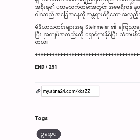
အစိုးရ၏ ပထမသက်တမ်းအတွင်း အမေရိကန် နုတ်ထ
ဝါဒသည် အခြေအနေကို အန္တရာယ်ရှိသော အလှည့်အပြ
မီဒီယာသတင်းများအရ Steinmeier ၏ ကြေညာချက်သ
ပြီး အကျပ်အတည်းကို ရှောင်ရှားနိုင်ပြီး သံတမန်ရေ
တယ်။
+++++++++++++++++++++++++++++++++++++
END / 251
Tags
ဥရောပ