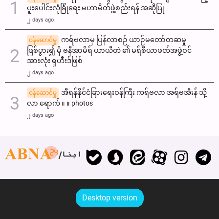
ပူးပေါင်းလုံခြုံရေး မဟာမိတ်ဖွဲ့စည်းရန် အဆိုပြု
၂ days ago
ကရ်ဗလာမှ ပြန်လာစဉ် ယာဉ်မတော်တဆမှု
ဝန်ဆောင်မှု
ဖြစ်ပွား၍ မို ဗနီအာမိရ် ယာယီတဲ ၏ မရ်စီယာဖတ်အဖွဲ့ဝင်
အားလုံး ရှဟီးဒ်ဖြစ်
၂ days ago
အီရန်နိုင်ငံခြားရေးဝန်ကြီး ကရ်ဗလာ အရ်ဗအီးန် သို့
ဝန်ဆောင်မှု
လာ ရောက် ။ ။ photos
၂ days ago
ابنا
Desktop version