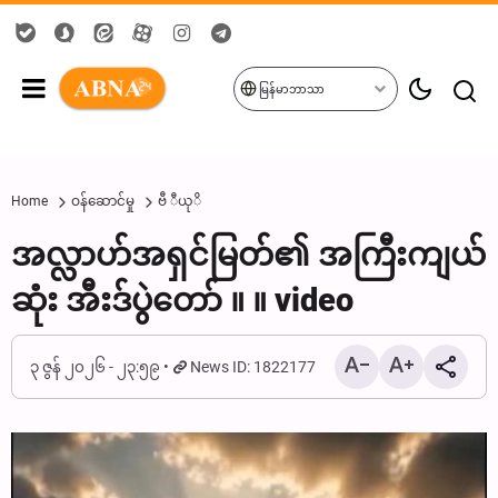
မြန်မာဘာသာ
Home
ဝန်ဆောင်မှု
ဗီ ီယုိ
အလ္လာဟ်အရှင်မြတ်၏ အကြီးကျယ်
ဆုံး အီးဒ်ပွဲတော် ။ ။ video
၃ ဇွန် ၂၀၂၆ - ၂၃:၅၉
News ID: 1822177