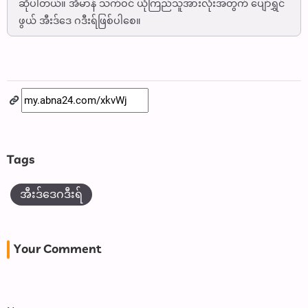
ဆိုပါတယ်။ အီမာန် သက်ဝင် ယုံကြည်သူအားလုံးအတွက် ပျော်ရွှင်
ဖွယ် အီးဒ်ဒေ ဂဒီးရ်ဖြစ်ပါစေ။
Tags
အီးဒ်ဒေဂဒီးရ်
Your Comment