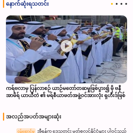
နောက်ဆုံးရသတင်း
ကရ်ဗလာမှ ပြန်လာစဉ် ယာဉ်မတော်တဆမှုဖြစ်ပွား၍ မို ဗနီ
အာမိရ် ယာယီတဲ ၏ မရ်စီယာဖတ်အဖွဲ့ဝင်အားလုံး ရှဟီးဒ်ဖြစ်
အလည်အပတ်အများဆုံး
အီရန်က ဒေသတွင်း မွတ်စလင်နိုင်ငံများ ပါဝင်သည့်
ဝန်ဆောင်မှု