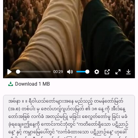
00:29
Play
Mute
Settings
PIP
Enter
Dow
Download
1 MB
fullscree
အဗ်နာ ။ ။ ရီဝါယသ်တော်များအနေ မည်သည့် တမန်တော်မြတ်
(အ.စ) တစ်ပါး မှ ဇေလ်ဟဂျ်ဂျဟ်လမြတ် ၏ ၁၈ နေ့ ကို အီးဒ်နေ့
တော်အဖြစ် လက်ခံ အတည်မပြု မခြင်း စေလွှတ်တော်မူ ခြင်း မခံ
ခဲ့ရချေ။ဤနေ့ကို ကောင်းကင်ဘုံတွင် "ကတိတော်ရှိသော ပဋိညာဉ်
နေ့" နှင့် ကမ္ဘာမြေပေါ်တွင် "လက်ခံထားသော ပဋိညာဉ်နေ့" ဟုခေါ်