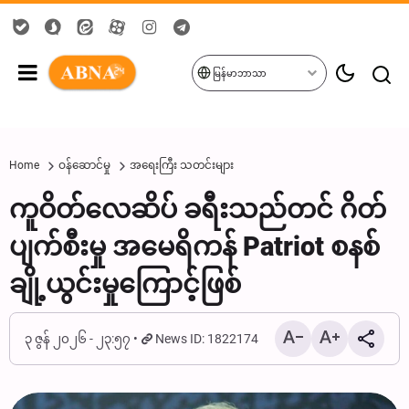
မြန်မာဘာသာ
Home
ဝန်ဆောင်မှု
အရေးကြီး သတင်းများ
ကူဝိတ်လေဆိပ် ခရီးသည်တင် ဂိတ်
ပျက်စီးမှု အမေရိကန် Patriot စနစ်
ချို့ယွင်းမှုကြောင့်ဖြစ်
၃ ဇွန် ၂၀၂၆ - ၂၃:၅၇
News ID: 1822174