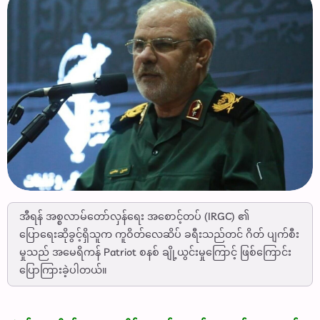
အီရန် အစ္စလာမ်တော်လှန်ရေး အစောင့်တပ် (IRGC) ၏
ပြောရေးဆိုခွင့်ရှိသူက ကူဝိတ်လေဆိပ် ခရီးသည်တင် ဂိတ် ပျက်စီး
မှုသည် အမေရိကန် Patriot စနစ် ချို့ယွင်းမှုကြောင့် ဖြစ်ကြောင်း
ပြောကြားခဲ့ပါတယ်။