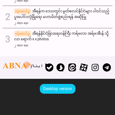
၂ days ago
အီရန်က ဒေသတွင်း မွတ်စလင်နိုင်ငံများ ပါဝင်သည့်
ဝန်ဆောင်မှု
ပူးပေါင်းလုံခြုံရေး မဟာမိတ်ဖွဲ့စည်းရန် အဆိုပြု
၂ days ago
အီရန်နိုင်ငံခြားရေးဝန်ကြီး ကရ်ဗလာ အရ်ဗအီးန် သို့
ဝန်ဆောင်မှု
လာ ရောက် ။ ။ photos
၂ days ago
ابنا
Desktop version