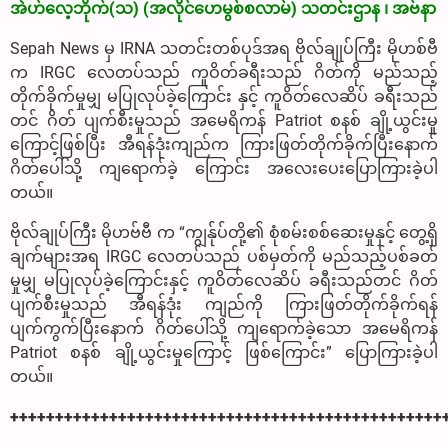
အဲဟ်လေ့ဘိုက်(သ) (အလိုင်ဟေမွစ်စလာမ်) သတင်းဌာန ၊ အဗ်နာ
Sepah News မှ IRNA သတင်းတစ်ပုဒ်အရ ဗိုလ်ချုပ်ကြီး မိုဟစ်ဗီ
က IRGC လေတပ်သည် ကူဝိတ်ခရီးသည် ဂိတ်ကို မည်သည့်
တိုက်ခိုက်မှုမျှ မပြုလုပ်ခဲ့ကြောင်း နှင့် ကူဝိတ်လေဆိပ် ခရီးသည်
တင် ဂိတ် ပျက်စီးမှုသည် အမေရိကန် Patriot စနစ် ချို့ယွင်းမှု
ကြောင့်ဖြစ်ပြီး အီရန်ဒုံးကျည်က ကြားဖြတ်တိုက်ခိုက်ပြီးနောက်
ဂိတ်ပေါ်သို့ ကျရောက်ခဲ့ ကြောင်း အလေးပေးပြောကြားခဲ့ပါ
တယ်။
ဗိုလ်ချုပ်ကြီး မိုဟဗ်ဗီ က “ကျွန်ုပ်တို့၏ စုံစမ်းစစ်ဆေးမှုနှင့် တွေ့ရှိ
ချက်များအရ IRGC လေတပ်သည် ပစ်မှတ်ကို မည်သည့်ပစ်ခတ်
မှုမျှ မပြုလုပ်ခဲ့ကြောင်းနှင့် ကူဝိတ်လေဆိပ် ခရီးသည်တင် ဂိတ်
ပျက်စီးမှုသည် အီရန်ဒုံး ကျည်ကို ကြားဖြတ်တိုက်ခိုက်ရန်
ပျက်ကွက်ပြီးနောက် ဂိတ်ပေါ်သို့ ကျရောက်ခဲ့သော အမေရိကန်
Patriot စနစ် ချို့ယွင်းမှုကြောင့် ဖြစ်ကြောင်း” ပြောကြားခဲ့ပါ
တယ်။
++++++++++++++++++++++++++++++++++++++++++++++++