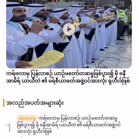
ကရ်ဗလာမှ ပြန်လာစဉ် ယာဉ်မတော်တဆမှုဖြစ်ပွား၍ မို ဗနီ
အာမိရ် ယာယီတဲ ၏ မရ်စီယာဖတ်အဖွဲ့ဝင်အားလုံး ရှဟီးဒ်ဖြစ်
အလည်အပတ်အများဆုံး
ကရ်ဗလာမှ ပြန်လာစဉ် ယာဉ်မတော်တဆမှု
ဝန်ဆောင်မှု
ဖြစ်ပွား၍ မို ဗနီအာမိရ် ယာယီတဲ ၏ မရ်စီယာဖတ်အဖွဲ့ဝင်
အားလုံး ရှဟီးဒ်ဖြစ်