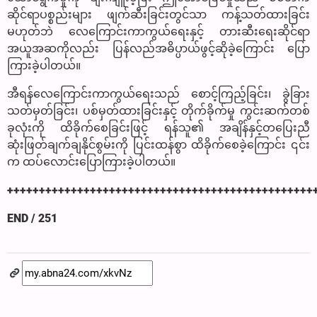
ဆိုင်ရာပစ္စည်းများ ဖျက်ဆီးခြင်းတွင်သာ ကန့်သတ်ထားခြင်း
မဟုတ်ဘဲ လေကြောင်းကာကွယ်ရေးနှင့် တားဆီးရေးဆိုင်ရာ
အယူအဆကိုလည်း ပြန်လည်အဓိပ္ပာယ်ဖွင့်ဆိုခဲ့ကြောင်း ပြော
ကြားခဲ့ပါတယ်။
အီရန်လေကြောင်းကာကွယ်ရေးသည် စောင့်ကြည့်ခြင်း၊ ခွဲခြား
သတ်မှတ်ခြင်း၊ ပစ်မှတ်ထားခြင်းနှင့် တိုက်ခိုက်မှု ကွင်းဆက်တစ်
ခုလုံးကို ထိခိုက်စေခြင်းဖြင့် ရန်သူ၏ အချိန်နှင့်တပြေးညီ
ဆုံးဖြတ်ချက်ချနိုင်စွမ်းကို ပြင်းထန်စွာ ထိခိုက်စေခဲ့ကြောင်း ၎င်း
က ထပ်လောင်းပြောကြားခဲ့ပါတယ်။
++++++++++++++++++++++++++++++++++++++++++++++++
END / 251