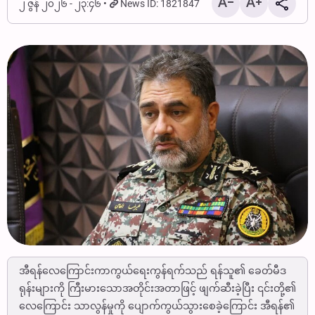
၂ ဇွန် ၂၀၂၆ - ၂၃:၄၆
News ID: 1821847
အီရန်လေကြောင်းကာကွယ်ရေးကွန်ရက်သည် ရန်သူ၏ ခေတ်မီဒ
ရုန်းများကို ကြီးမားသောအတိုင်းအတာဖြင့် ဖျက်ဆီးခဲ့ပြီး ၎င်းတို့၏
လေကြောင်း သာလွန်မှုကို ပျောက်ကွယ်သွားစေခဲ့ကြောင်း အီရန်၏