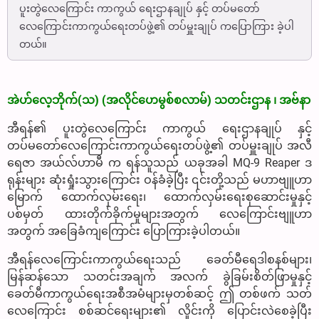
ပူးတွဲလေကြောင်း ကာကွယ် ရေးဌာနချုပ် နှင့် တပ်မတော်
လေကြောင်းကာကွယ်ရေးတပ်ဖွဲ့၏ တပ်မှူးချုပ် ကပြောကြား ခဲ့ပါ
တယ်။
အဲဟ်လေ့ဘိုက်(သ) (အလိုင်ဟေမွစ်စလာမ်) သတင်းဌာန ၊ အဗ်နာ
အီရန်၏ ပူးတွဲလေကြောင်း ကာကွယ် ရေးဌာနချုပ် နှင့်
တပ်မတော်လေကြောင်းကာကွယ်ရေးတပ်ဖွဲ့၏ တပ်မှူးချုပ် အလီ
ရေဇာ အယ်လ်ဟာမီ က ရန်သူသည် ယခုအခါ MQ-9 Reaper ဒ
ရုန်းများ ဆုံးရှုံးသွားကြောင်း ဝန်ခံခဲ့ပြီး ၎င်းတို့သည် မဟာဗျူဟာ
မြောက် ထောက်လှမ်းရေး၊ ထောက်လှမ်းရေးစုဆောင်းမှုနှင့်
ပစ်မှတ် ထားတိုက်ခိုက်မှုများအတွက် လေကြောင်းဗျူဟာ
အတွက် အခြေခံကျကြောင်း ပြောကြားခဲ့ပါတယ်။
အီရန်လေကြောင်းကာကွယ်ရေးသည် ခေတ်မီရေဒါစနစ်များ၊
မြန်ဆန်သော သတင်းအချက် အလက် ခွဲခြမ်းစိတ်ဖြာမှုနှင့်
ခေတ်မီကာကွယ်ရေးအစီအမံများမှတစ်ဆင့် ဤ တစ်ဖက် သတ်
လေကြောင်း စစ်ဆင်ရေးများ၏ လှိုင်းကို ပြောင်းလဲစေခဲ့ပြီး