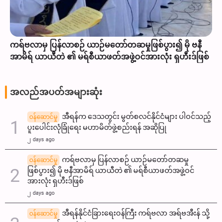
ကရ်ဗလာမှ ပြန်လာစဉ် ယာဉ်မတော်တဆမှုဖြစ်ပွား၍ မို ဗနီ
အာမိရ် ယာယီတဲ ၏ မရ်စီယာဖတ်အဖွဲ့ဝင်အားလုံး ရှဟီးဒ်ဖြစ်
အလည်အပတ်အများဆုံး
အီရန်က ဒေသတွင်း မွတ်စလင်နိုင်ငံများ ပါဝင်သည့်
ဝန်ဆောင်မှု
ပူးပေါင်းလုံခြုံရေး မဟာမိတ်ဖွဲ့စည်းရန် အဆိုပြု
၂ days ago
ကရ်ဗလာမှ ပြန်လာစဉ် ယာဉ်မတော်တဆမှု
ဝန်ဆောင်မှု
ဖြစ်ပွား၍ မို ဗနီအာမိရ် ယာယီတဲ ၏ မရ်စီယာဖတ်အဖွဲ့ဝင်
အားလုံး ရှဟီးဒ်ဖြစ်
၂ days ago
အီရန်နိုင်ငံခြားရေးဝန်ကြီး ကရ်ဗလာ အရ်ဗအီးန် သို့
ဝန်ဆောင်မှု