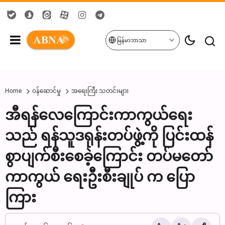
မြန်မာဘာသာ
Home
ဝန်ဆောင်မှု
အရေးကြီး သတင်းများ
အီရန်လေကြောင်းကာကွယ်ရေး
သည် ရန်သူဒရုန်းတပ်ဖွဲ့ကို ပြင်းထန်
စွာပျက်စီးစေခဲ့ကြောင်း တပ်မတော်
ကာကွယ် ရေးဦးစီးချုပ် က ပြော
ကြား