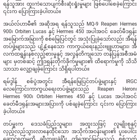
ရန်သူအား ထူးကဲသောပျက်စီးဆုံးရှုံးမှုများ ဖြစ်ပေါ်စေခဲ့ကြောင်း
၎င်းက ပြောကြားခဲ့ပါတယ်။
အယ်လ်ဟာမီ၏ အဆိုအရ ရန်သူသည် MQ-9 Reaper၊ Hermes
900၊ Orbiter၊ Lucas နှင့် Hermes 450 အပါအဝင် ခေတ်မီဒရုန်း
အမြောက်အမြားကို စစ်မြေပြင်တွင် အသုံးပြုခဲ့သော်လည်း အီရန်
တပ်ဖွဲ့များသည် ပျံ့နှံ့နေသော ကာကွယ်ရေးနည်းဗျူဟာများ၊ အီ
လက်ထရွန်းနစ်လှည့်စားမှုနှင့် အလွန်တိကျသော တန်ပြန်အစီအမံ
များ မှတစ်ဆင့် ဤဒရုန်းတိုက်ခိုက်မှုများ၏ ထိရောက်မှုကို သိသိ
သာသာ လျှော့ချခဲ့ကြောင်း သိရှိရပါတယ်။
ရမ်ဒွါန် စစ်ပွဲအတွင်း အီရန်မြေပြင်တပ်ဖွဲ့များနှင့် IRGC
လေကြောင်းကာကွယ်ရေးတပ်ဖွဲ့များသည် Reaper၊ Heron၊
Hermes 900၊ Orbiter၊ Hermes 450 နှင့် Lucas အပါအဝင်
ခေတ်မီဒရုန်းအများအပြားကို ပစ်ချခဲ့ကြောင်း ၎င်းက ပြောကြား
ခဲ့ပါတယ်။
တပ်မှူးက ဒေသခံပြည်သူများ၊ အထူးသဖြင့် လူမျိုးစုနှင့်
လှည့်လည်သွားလာနေထိုင်သော အသိုက်အဝန်းများ၏ ပူးပေါင်း
ဆောင်ရွက်မှုကို ချီးကျူးခဲ့ပြီး ဤအောင်မြင်မှုသည် စစ်ဘက်