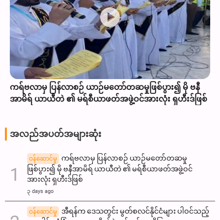
ကရ်ဗလာမှ ပြန်လာစဉ် ယာဉ်မတော်တဆမှုဖြစ်ပွား၍ မို ဗနီ
အာမိရ် ယာယီတဲ ၏ မရ်စီယာဖတ်အဖွဲ့ဝင်အားလုံး ရှဟီးဒ်ဖြစ်
အလည်အပတ်အများဆုံး
ကရ်ဗလာမှ ပြန်လာစဉ် ယာဉ်မတော်တဆမှု
ဝန်ဆောင်မှု
ဖြစ်ပွား၍ မို ဗနီအာမိရ် ယာယီတဲ ၏ မရ်စီယာဖတ်အဖွဲ့ဝင်
အားလုံး ရှဟီးဒ်ဖြစ်
၃ days ago
အီရန်က ဒေသတွင်း မွတ်စလင်နိုင်ငံများ ပါဝင်သည့်
ဝန်ဆောင်မှု