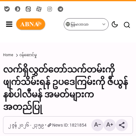
မြန်မာဘာသာ
Home
ဝန်ဆောင်မှု
လက်ရှိလွှတ်တော်သက်တမ်းကို
ဖျက်သိမ်းရန် ဥပဒေကြမ်းကို ဇီယွန်
နစ်ပါလီမန် အမတ်များက
အတည်ပြု
၂ ဇွန် ၂၀၂၆ - ၂၃:၅၉
News ID: 1821854