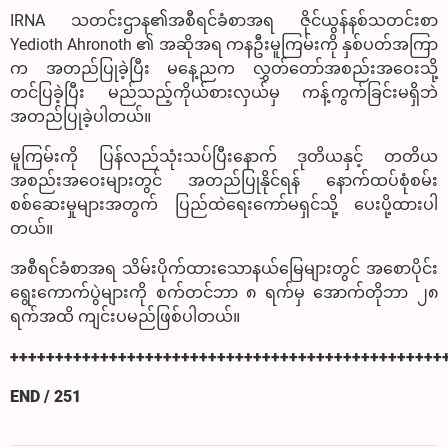
IRNA သတင်းဌာန၏အစီရင်ခံစာအရ ဇိုင်ယွန်နစ်သတင်းစာ
Yedioth Ahronoth ၏ အဆိုအရ ကနဦးမူကြမ်းကို နှစ်ပတ်အကြာ
က အတည်ပြုခဲ့ပြီး မနေ့ညက လွှတ်တော်အစည်းအဝေးသို့
တင်ပြခဲ့ပြီး မည်သည့်ကိုယ်စားလှယ်မှ ကန့်ကွက်ခြင်းမရှိဘဲ
အတည်ပြုခဲ့ပါတယ်။
မူကြမ်းကို ပြန်လည်သုံးသပ်ပြီးနောက် ဒုတိယနှင့် တတိယ
အစည်းအဝေးများတွင် အတည်ပြုနိုင်ရန် နောက်ထပ်စုံစမ်း
စစ်ဆေးမှုများအတွက် ပြည်ထဲရေးကော်မရှင်သို့ ပေးပို့ထားပါ
တယ်။
အစီရင်ခံစာအရ သိမ်းပိုက်ထားသောနယ်မြေများတွင် အစောပိုင်း
ရွေးကောက်ပွဲများကို စက်တင်ဘာ ၈ ရက်မှ အောက်တိုဘာ ၂၈
ရက်အထိ ကျင်းပမည်ဖြစ်ပါတယ်။
++++++++++++++++++++++++++++++++++++++++++++++++
END / 251