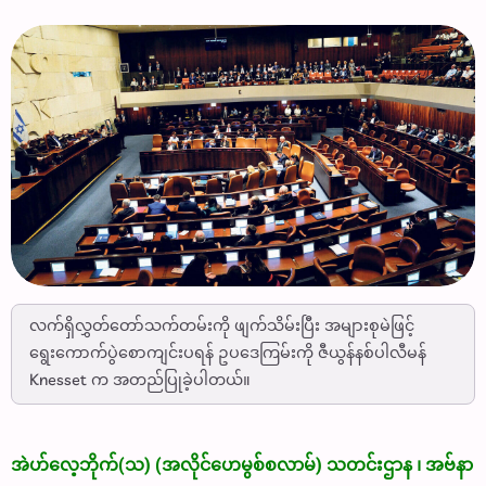
လက်ရှိလွှတ်တော်သက်တမ်းကို ဖျက်သိမ်းပြီး အများစုမဲဖြင့်
ရွေးကောက်ပွဲစောကျင်းပရန် ဥပဒေကြမ်းကို ဇီယွန်နစ်ပါလီမန်
Knesset က အတည်ပြုခဲ့ပါတယ်။
အဲဟ်လေ့ဘိုက်(သ) (အလိုင်ဟေမွစ်စလာမ်) သတင်းဌာန ၊ အဗ်နာ