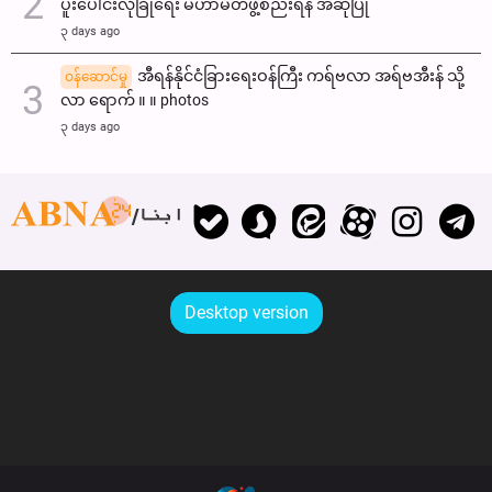
ပူးပေါင်းလုံခြုံရေး မဟာမိတ်ဖွဲ့စည်းရန် အဆိုပြု
၃ days ago
အီရန်နိုင်ငံခြားရေးဝန်ကြီး ကရ်ဗလာ အရ်ဗအီးန် သို့
ဝန်ဆောင်မှု
လာ ရောက် ။ ။ photos
၃ days ago
ابنا
Desktop version