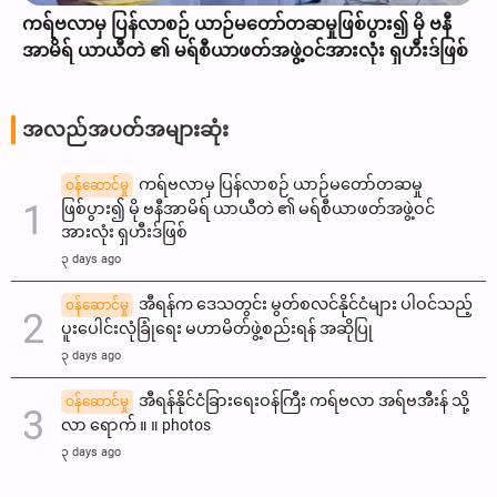
အီရန်က ဒေသတွင်း မွတ်စလင်နိုင်ငံများ ပါဝင်သည့် ပူးပေါင်း
လုံခြုံရေး မဟာမိတ်ဖွဲ့စည်းရန် အဆိုပြု
အလည်အပတ်အများဆုံး
ကရ်ဗလာမှ ပြန်လာစဉ် ယာဉ်မတော်တဆမှု
ဝန်ဆောင်မှု
ဖြစ်ပွား၍ မို ဗနီအာမိရ် ယာယီတဲ ၏ မရ်စီယာဖတ်အဖွဲ့ဝင်
အားလုံး ရှဟီးဒ်ဖြစ်
၃ days ago
အီရန်က ဒေသတွင်း မွတ်စလင်နိုင်ငံများ ပါဝင်သည့်
ဝန်ဆောင်မှု
ပူးပေါင်းလုံခြုံရေး မဟာမိတ်ဖွဲ့စည်းရန် အဆိုပြု
၃ days ago
အီရန်နိုင်ငံခြားရေးဝန်ကြီး ကရ်ဗလာ အရ်ဗအီးန် သို့
ဝန်ဆောင်မှု
လာ ရောက် ။ ။ photos
၃ days ago