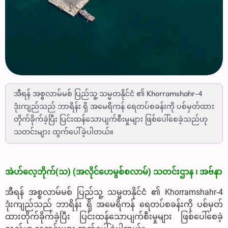
အီရန် အစ္စလာမ်မစ် ပြည်သူ့ သမ္မတနိုင်ငံ ၏ Khorramshahr-4
ဒုံးကျည်သည် ဘာရိန်း ရှိ အမေရိကန် ရေတပ်စခန်းကို ပစ်မှတ်ထား
တိုက်ခိုက်ခဲ့ပြီး ပြင်းထန်သောပျက်စီးမှုများ ဖြစ်ပေါ်စေခဲ့သည်ဟု
သတင်းများ ထွက်ပေါ်ခဲ့ပါတယ်။
အဲဟ်လေ့ဘိုက်(သ) (အလိုင်ဟေမွစ်စလာမ်) သတင်းဌာန ၊ အဗ်နာ
အီရန် အစ္စလာမ်မစ် ပြည်သူ့ သမ္မတနိုင်ငံ ၏ Khorramshahr-4
ဒုံးကျည်သည် ဘာရိန်း ရှိ အမေရိကန် ရေတပ်စခန်းကို ပစ်မှတ်
ထားတိုက်ခိုက်ခဲ့ပြီး ပြင်းထန်သောပျက်စီးမှုများ ဖြစ်ပေါ်စေခဲ့