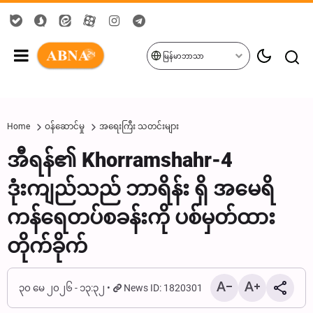
မြန်မာဘာသာ
Home
ဝန်ဆောင်မှု
အရေးကြီး သတင်းများ
အီရန်၏ Khorramshahr-4
ဒုံးကျည်သည် ဘာရိန်း ရှိ အမေရိ
ကန်ရေတပ်စခန်းကို ပစ်မှတ်ထား
တိုက်ခိုက်
၃၀ မေ ၂၀၂၆ - ၁၃:၃၂
News ID: 1820301