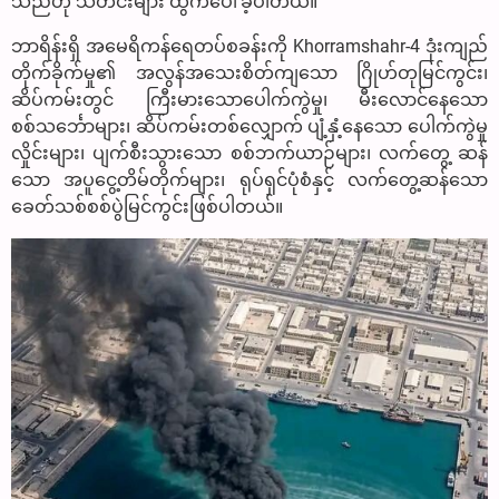
သည်ဟု သတင်းများ ထွက်ပေါ်ခဲ့ပါတယ်။
ဘာရိန်းရှိ အမေရိကန်ရေတပ်စခန်းကို Khorramshahr-4 ဒုံးကျည်
တိုက်ခိုက်မှု၏ အလွန်အသေးစိတ်ကျသော ဂြိုဟ်တုမြင်ကွင်း၊
ဆိပ်ကမ်းတွင် ကြီးမားသောပေါက်ကွဲမှု၊ မီးလောင်နေသော
စစ်သင်္ဘောများ၊ ဆိပ်ကမ်းတစ်လျှောက် ပျံ့နှံ့နေသော ပေါက်ကွဲမှု
လှိုင်းများ၊ ပျက်စီးသွားသော စစ်ဘက်ယာဉ်များ၊ လက်တွေ့ ဆန်
သော အပူငွေ့တိမ်တိုက်များ၊ ရုပ်ရှင်ပုံစံနှင့် လက်တွေ့ဆန်သော
ခေတ်သစ်စစ်ပွဲမြင်ကွင်းဖြစ်ပါတယ်။