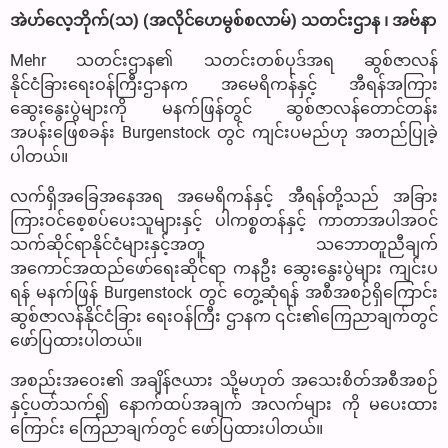
အဲဟ်လေ့ဘိုက်(သ) (အလိုင်ဟေမွစ်စလာမ်) သတင်းဌာန ၊ အဗ်နာ
Mehr သတင်းဌာန၏ သတင်းတစ်ပုဒ်အရ ဆွစ်ဇာလန်
နိုင်ငံခြားရေးဝန်ကြီးဌာနက အမေရိကန်နှင့် အီရန်အကြား
ဆွေးနွေးပွဲများကို မနက်ဖြန်တွင် ဆွစ်ဇာလန်တောင်တန်း
အပန်းဖြေစခန်း Burgenstock တွင် ကျင်းပမည်ဟု အတည်ပြုခဲ့
ပါတယ်။
လက်ရှိအခြေအနေအရ အမေရိကန်နှင့် အီရန်တို့သည် အခြား
ကြားဝင်စေ့စပ်ပေးသူများနှင့် ပါကစ္စတန်နှင့် ကာတာအပါအဝင်
သက်ဆိုင်ရာနိုင်ငံများနှင့်အတူ သဘောတူညီချက်
အကောင်အထည်ဖော်ရေးဆိုင်ရာ ကနဦး ဆွေးနွေးပွဲများ ကျင်းပ
ရန် မနက်ဖြန် Burgenstock တွင် တွေ့ဆုံရန် အစီအစဉ်ရှိကြောင်း
ဆွစ်ဇာလန်နိုင်ငံခြား ရေးဝန်ကြီး ဌာနက ၎င်း၏ကြေညာချက်တွင်
ဖော်ပြထားပါတယ်။
အစည်းအဝေး၏ အချိန်ဇယား သို့မဟုတ် အသေးစိတ်အစီအစဉ်
နှင့်ပတ်သက်၍ နောက်ထပ်အချက် အလက်များ ကို မပေးထား
ကြောင်း ကြေညာချက်တွင် ဖော်ပြထားပါတယ်။