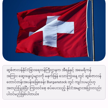
ဆွစ်ဇာလန်နိုင်ငံခြားရေးဝန်ကြီးဌာနက အီရန်နှင့် အမေရိကန်
အကြား ဆွေးနွေးပွဲများကို မနက်ဖြန် သောကြာနေ့ တွင် ဆွစ်ဇာလန်
တောင်တန်းအပန်းဖြေစခန်း Burgenstock တွင် ကျင်းပမည်ဟု
အတည်ပြုခဲ့ပြီး ကြားဝင်စေ့ စပ်ပေးသည့် နိုင်ငံအများအပြားလည်း
ပါဝင်မည်ဖြစ်ပါတယ်။