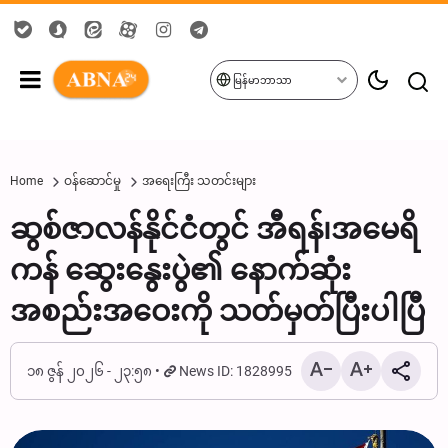
မြန်မာဘာသာ
Home
ဝန်ဆောင်မှု
အရေးကြီး သတင်းများ
ဆွစ်ဇာလန်နိုင်ငံတွင် အီရန်၊အမေရိ
ကန် ဆွေးနွေးပွဲ၏ နောက်ဆုံး
အစည်းအဝေးကို သတ်မှတ်ပြီးပါပြီ
၁၈ ဇွန် ၂၀၂၆ - ၂၃:၅၈
News ID: 1828995