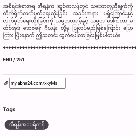
အစီရင်ခံစာအရ အီရန်က ဆွစ်ဇာလန်တွင် သဘောတူညီချက်ကို
တိုက်ရိုက်လက်မှတ်ရေးထိုးခြင်း အခမ်းအနား မရှိကြောင်းနှင့်
လက်မှတ်ရေးထိုးခြင်းကို သမ္မတထရမ့်နှင့် သမ္မတ ဒေါက်တာ မ
တ်စ်အူဒ် ဘေဇစ်ရှ် ဂီယန်း တို့မှ ပြုလုပ်မည်ဖြစ်ကြောင်း ပြော
ကြား ပြီးနောက် ဤသတင်း ထွက်ပေါ်လာခြင်းဖြစ်ပါတယ်။
++++++++++++++++++++++++++++++++++++++++++++++++
END / 251
Tags
အီရန်၊အမေရိကန်