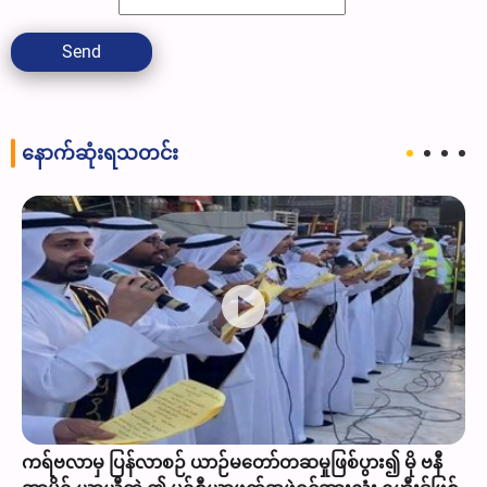
Send
နောက်ဆုံးရသတင်း
ကရ်ဗလာမှ ပြန်လာစဉ် ယာဉ်မတော်တဆမှုဖြစ်ပွား၍ မို ဗနီ