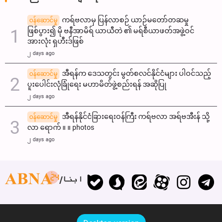
ကရ်ဗလာမှ ပြန်လာစဉ် ယာဉ်မတော်တဆမှု
ဝန်ဆောင်မှု
ဖြစ်ပွား၍ မို ဗနီအာမိရ် ယာယီတဲ ၏ မရ်စီယာဖတ်အဖွဲ့ဝင်
အားလုံး ရှဟီးဒ်ဖြစ်
၂ days ago
အီရန်က ဒေသတွင်း မွတ်စလင်နိုင်ငံများ ပါဝင်သည့်
ဝန်ဆောင်မှု
ပူးပေါင်းလုံခြုံရေး မဟာမိတ်ဖွဲ့စည်းရန် အဆိုပြု
၂ days ago
အီရန်နိုင်ငံခြားရေးဝန်ကြီး ကရ်ဗလာ အရ်ဗအီးန် သို့
ဝန်ဆောင်မှု
လာ ရောက် ။ ။ photos
၂ days ago
ابنا