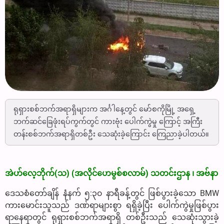
ရုရှားစစ်ဘက်အရာရှိများက အင်္ဂါနေ့တွင် မော်စကိုမြို့ အရှေ့
ဘက်ဆင်ခြေဖုံးရပ်ကွက်တွင် ကားဗုံး ပေါက်ကွဲမှု ကြောင့် အကြီး
တန်းစစ်ဘက်အရာရှိတစ်ဦး သေဆုံးခဲ့ကြောင်း ကြေညာခဲ့ပါတယ်။
အဲဟ်လေ့ဘိုက်(သ) (အလိုင်ဟေမွစ်စလာမ်) သတင်းဌာန ၊ အဗ်နာ
ဒေသစံတော်ချိန် နံနက် ၅:၃၀ နာရီခန့်တွင် ဖြစ်ပွားခဲ့သော BMW
ကားမောင်းသူသည် ဒဏ်ရာများစွာ ရရှိခဲ့ပြီး ပေါက်ကွဲမှုဖြစ်ပွား
ရာနေရာတွင် ရုရှားစစ်ဘက်အရာရှိ တစ်ဦးသည် သေဆုံးသွားခဲ့