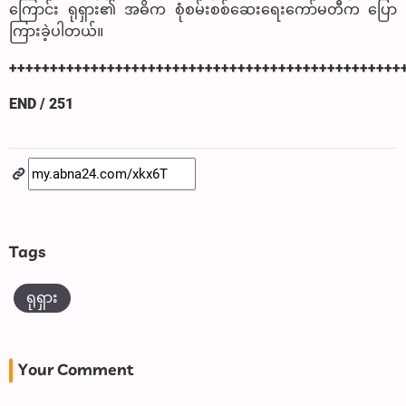
ကြောင်း ရုရှား၏ အဓိက စုံစမ်းစစ်ဆေးရေးကော်မတီက ပြော
ကြားခဲ့ပါတယ်။
++++++++++++++++++++++++++++++++++++++++++++++++
END / 251
Tags
ရုရှား
Your Comment