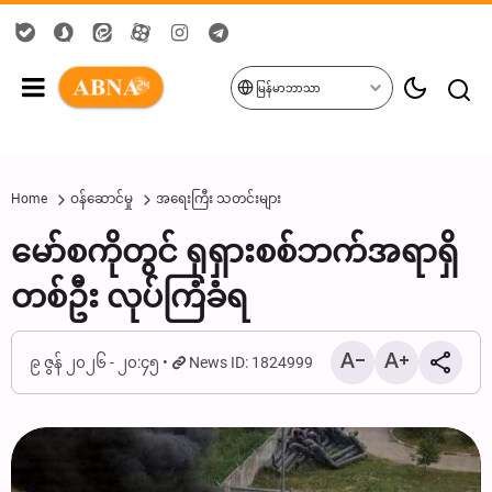
မြန်မာဘာသာ
Home
ဝန်ဆောင်မှု
အရေးကြီး သတင်းများ
မော်စကိုတွင် ရုရှားစစ်ဘက်အရာရှိ
တစ်ဦး လုပ်ကြံခံရ
၉ ဇွန် ၂၀၂၆ - ၂၀:၄၅
News ID: 1824999