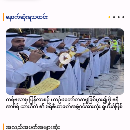
နောက်ဆုံးရသတင်း
ကရ်ဗလာမှ ပြန်လာစဉ် ယာဉ်မတော်တဆမှုဖြစ်ပွား၍ မို ဗနီ
အာမိရ် ယာယီတဲ ၏ မရ်စီယာဖတ်အဖွဲ့ဝင်အားလုံး ရှဟီးဒ်ဖြစ်
အလည်အပတ်အများဆုံး