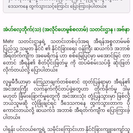
ဒေသကနေ ထွက်သွားသင့်ကြောင်း ပြောကြားခဲ့ပါတယ်။
အဲဟ်လေ့ဘိုက်(သ) (အလိုင်ဟေမွစ်စလာမ်) သတင်းဌာန ၊ အဗ်နာ
Mehr သတင်းဌာနရဲ့ သတင်းတစ်ပုဒ်အရ အီရန်အစ္စလာမ်မစ်
ပြည်သူ့ သမ္မတ နိုင်ငံ ၏ နိုင်ငံခြားရေး ဝန်ကြီး ဆယက်ဒ် အဘာစ်
အီရတ်က်ကျီက အမေရိကန် ဟာ စစ်မြေပြင်မှာ မအောင်မြင် တာ
တောင် အီရန်၏ စိတ်ပိုင်းဖြတ်မှု ကို ထပ်မံစမ်းသပ်ဖို့ ဆုံးဖြတ်
လိုက်တယ်လို့ ပြောပါတယ်။
လူမှုမီဒီယာမှာ ကြေညာချက်တစ်စောင် ထုတ်ပြန်ရာမှာ အီရန်၏
အင်အားကြီး လက်နက်ကိုင်တပ်ဖွဲ့တွေဟာ တိုက်ခိုက်မှု ဒါမှ
မဟုတ် ခြိမ်းခြောက်မှုတွေကို အင်အားသုံး တုံ့ပြန်သွားမှာ ဖြစ်လို့
ဘယ်သူမဆို လုံခြုံချင်ရင် ဒီဒေသကနေ ထွက်သွားတာက ပို
ကောင်းတယ်လို့ ဆယက်ဒ် အဘာစ် အီရတ်က်ကျီက ပြောကြားခဲ့
ပါတယ်။
ပါရှန်း ပင်လယ်ကွေ့ရဲ့ သမိုင်းကြောင်းဟာ နိုင်ငံခြားကျူးကျော်သူ