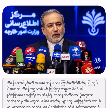
အီရန်တောင်ပိုင်းကို အမေရိကန် လေကြောင်းတိုက်ခိုက်မှု ပြုလုပ်
ပြီးနောက် အီရန်အစ္စလာမ်မစ် ပြည်သူ့ သမ္မတ နိုင်ငံ ၏
နိုင်ငံခြားရေး ဝန်ကြီး က အီရန်ရဲ့ လက်နက်ကိုင်တပ်ဖွဲ့တွေဟာ
တိုက်ခိုက်မှု ဒါမှမဟုတ် ခြိမ်းခြောက်မှု များ ကို မဖြေရှင်းဘဲ ထားခဲ့
မှာ မဟုတ်ဘူးလို့ သတိပေးခဲ့ပြီး ဒါကြောင့် လုံခြုံချင်သူတွေဟာ ဒီ