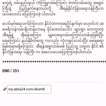
တွေရဲ့ ဝမ်းနည်းဖွယ် ကံကြမ္မာအကြောင်း ဇာတ်လမ်းတွေ အများ
ကြီးနဲ့ ပြည့်နှက်နေတယ်လို့ အီရန်နိုင်ငံခြားရေးဝန်ကြီးက
ထပ်လောင်း ပြောကြားခဲ့ ပါတယ်။
ဟော်မုဇ်ရေလက်ကြားဟာ နိုင်ငံတကာရေပိုင်နက်မှာ မဟုတ်ဘဲ အ
မေရိကန်ကမ်းရိုးတန်းကနေ မိုင်ထောင်ပေါင်း များစွာ ဝေးကွာတဲ့
အီရန်နဲ့ အိုမန်အကြား မျှဝေရေလမ်းကြောင်းတစ်ခုဖြစ်ပြီး
ရေကြောင်း နယ်နိမိတ်တွေ ကလည်း လုံးဝရှင်းလင်းပြီး မရေမရာ
ဖြစ်စရာမရှိကြောင်း အီရန်အစ္စလာမ်မစ် ပြည်သူ့ သမ္မတ နိုင်ငံ ၏
နိုင်ငံခြားရေး ဝန်ကြီး က အလေးပေးပြောကြားခဲ့ပါတယ်။
++++++++++++++++++++++++++++++++++++++++++++++++
END / 251