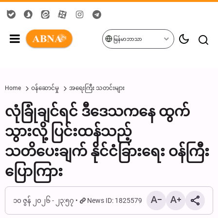
မြန်မာဘာသာ
Home
ဝန်ဆောင်မှု
အရေးကြီး သတင်းများ
လုံခြုံချင်ရင် ဒီဒေသကနေ ထွက်
သွားလို့ ပြင်းထန်သည့်
သတိပေးချက် နိုင်ငံခြားရေး ဝန်ကြီး
ပြောကြား
၁၀ ဇွန် ၂၀၂၆ - ၂၃:၅၇
News ID: 1825579