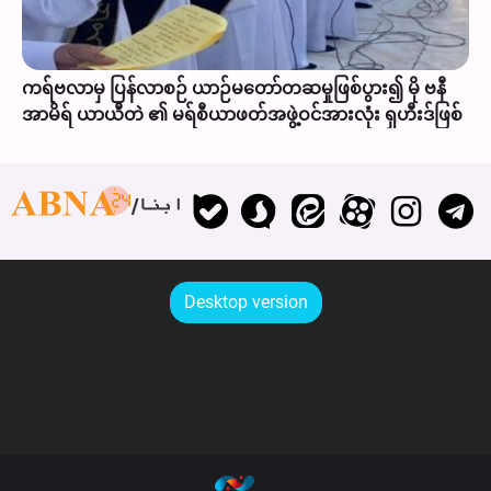
ကရ်ဗလာမှ ပြန်လာစဉ် ယာဉ်မတော်တဆမှုဖြစ်ပွား၍ မို ဗနီ
အာမိရ် ယာယီတဲ ၏ မရ်စီယာဖတ်အဖွဲ့ဝင်အားလုံး ရှဟီးဒ်ဖြစ်
ابنا
Desktop version