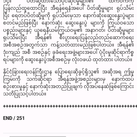
၁၄။ ပိတ်ဆို့ထားသောပိုင်ဆိုင်မှုများ၏ ထက်ဝက်ကို
ပြန်လည်ထူထောင်ပြီး အီရန်ရေနံအပေါ် ပိတ်ဆို့မှုများ ရုပ်သိမ်း
ပြီး ရေတပ်ပိတ်ဆို့မှုကို ရုပ်သိမ်းမှသာ နောက်ဆုံးဆွေးနွေးပွဲများ
စတင်မည်ဖြစ်ပြီး နောက်ဆုံး ဆွေးနွေးပွဲ များကို ကြွယ်ဝသော
ပစ္စည်းများနှင့် ယူရေနီယမ်ကြွယ်ဝမှု၏ အနာဂတ်၊ ပိတ်ဆို့မှုများ
ရုပ်သိမ်းပြီး အီရန်၏ စီးပွားရေးပြန်လည်တည်ဆောက်ရေး
အစီအစဉ်အတွက်သာ ကန့်သတ်ထားမည်ဖြစ်ပါတယ်။ အီရန်၏
ဒုံးကျည် အစီ အစဉ်နှင့် ခုခံရေးအဖွဲ့များအပေါ် ပံ့ပိုးမှုဆိုင်ရာကိစ္စ
ရပ်များကို ဆွေးနွေးပွဲအစီအစဉ်မှ လုံးဝဖယ် ထုတ်ထား ပါတယ်။
နိုင်ငံခြားရေးဝန်ကြီးဌာန ပြောရေးဆိုခွင့်ရှိသူ၏ အဆိုအရ ဤမူ
ကြမ်းကို သက်ဆိုင်ရာ အီရန်အဖွဲ့အစည်းများမှ နောက်ထပ်
စဉ်းစားမှုနှင့် နောက်ဆုံးအတည်ပြုချက် လိုအပ်နေဆဲဖြစ်ကြောင်း
သတိပြုသင့်ပါတယ်။
++++++++++++++++++++++++++++++++++++++++++++++++
END / 251