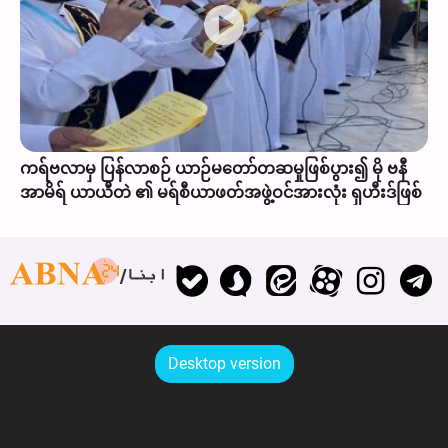
ကရ်ဗလာမှ ပြန်လာစဉ် ယာဉ်မတော်တဆမှုဖြစ်ပွား၍ မို ဗနီ
အာမိရ် ယာယီတဲ ၏ မရ်စီယာဖတ်အဖွဲ့ဝင်အားလုံး ရှဟီးဒ်ဖြစ်
ابنا
Desktop version