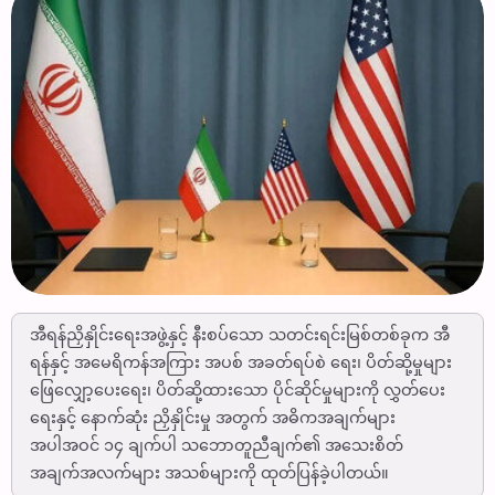
အီရန်ညှိနှိုင်းရေးအဖွဲ့နှင့် နီးစပ်သော သတင်းရင်းမြစ်တစ်ခုက အီ
ရန်နှင့် အမေရိကန်အကြား အပစ် အခတ်ရပ်စဲ ရေး၊ ပိတ်ဆို့မှုများ
ဖြေလျှော့ပေးရေး၊ ပိတ်ဆို့ထားသော ပိုင်ဆိုင်မှုများကို လွှတ်ပေး
ရေးနှင့် နောက်ဆုံး ညှိနှိုင်းမှု အတွက် အဓိကအချက်များ
အပါအဝင် ၁၄ ချက်ပါ သဘောတူညီချက်၏ အသေးစိတ်
အချက်အလက်များ အသစ်များကို ထုတ်ပြန်ခဲ့ပါတယ်။