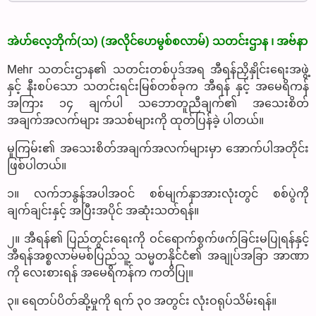
အဲဟ်လေ့ဘိုက်(သ) (အလိုင်ဟေမွစ်စလာမ်) သတင်းဌာန ၊ အဗ်နာ
Mehr သတင်းဌာန၏ သတင်းတစ်ပုဒ်အရ အီရန်ညှိနှိုင်းရေးအဖွဲ့
နှင့် နီးစပ်သော သတင်းရင်းမြစ်တစ်ခုက အီရန် နှင့် အမေရိကန်
အကြား ၁၄ ချက်ပါ သဘောတူညီချက်၏ အသေးစိတ်
အချက်အလက်များ အသစ်များကို ထုတ်ပြန်ခဲ့ ပါတယ်။
မူကြမ်း၏ အသေးစိတ်အချက်အလက်များမှာ အောက်ပါအတိုင်း
ဖြစ်ပါတယ်။
၁။ လက်ဘနွန်အပါအဝင် စစ်မျက်နှာအားလုံးတွင် စစ်ပွဲကို
ချက်ချင်းနှင့် အပြီးအပိုင် အဆုံးသတ်ရန်။
၂။ အီရန်၏ ပြည်တွင်းရေးကို ဝင်ရောက်စွက်ဖက်ခြင်းမပြုရန်နှင့်
အီရန်အစ္စလာမ်မစ်ပြည်သူ့ သမ္မတနိုင်ငံ၏ အချုပ်အခြာ အာဏာ
ကို လေးစားရန် အမေရိကန်က ကတိပြု။
၃။ ရေတပ်ပိတ်ဆို့မှုကို ရက် ၃၀ အတွင်း လုံးဝရုပ်သိမ်းရန်။