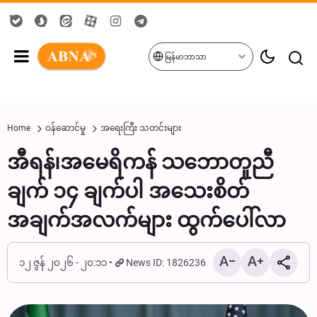
မြန်မာဘာသာ
Home
ဝန်ဆောင်မှု
အရေးကြီး သတင်းများ
အီရန်၊အမေရိကန် သဘောတူညီ
ချက် ၁၄ ချက်ပါ အသေးစိတ်
အချက်အလက်များ ထွက်ပေါ်လာ
၁၂ ဇွန် ၂၀၂၆ - ၂၀:၁၁
News ID: 1826236