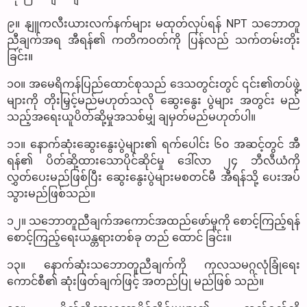
၉။ နျူကလီးယားလက်နက်များ မထုတ်လုပ်ရန် NPT သဘောတူ
ညီချက်အရ အီရန်၏ ကတိကဝတ်ကို ပြန်လည် သက်တမ်းတိုး
ခြင်း။
၁၀။ အမေရိကန်ပြည်ထောင်စုသည် ဒေသတွင်းတွင် ၎င်း၏တပ်ဖွဲ့
များကို တိုးမြှင့်မည်မဟုတ်သလို ဆွေးနွေး ပွဲများ အတွင်း မည်
သည့်အရေးယူပိတ်ဆို့မှုအသစ်မျှ ချမှတ်မည်မဟုတ်ပါ။
၁၁။ နောက်ဆုံးဆွေးနွေးပွဲများ၏ ရက်ပေါင်း ၆၀ အဆင့်တွင် အီ
ရန်၏ ပိတ်ဆို့ထားသောပိုင်ဆိုင်မှု ဒေါ်လာ ၂၄ ဘီလီယံကို
လွှတ်ပေးမည်ဖြစ်ပြီး ဆွေးနွေးပွဲများမစတင်မီ အီရန်သို့ ပေးအပ်
သွားမည်ဖြစ်သည်။
၁၂။ သဘောတူညီချက်အကောင်အထည်ဖော်မှုကို စောင့်ကြည့်ရန်
စောင့်ကြည့်ရေးယန္တရားတစ်ခု တည် ထောင် ခြင်း။
၁၃။ နောက်ဆုံးသဘောတူညီချက်ကို ကုလသမဂ္ဂလုံခြုံရေး
ကောင်စီ၏ ဆုံးဖြတ်ချက်ဖြင့် အတည်ပြု မည်ဖြစ် သည်။