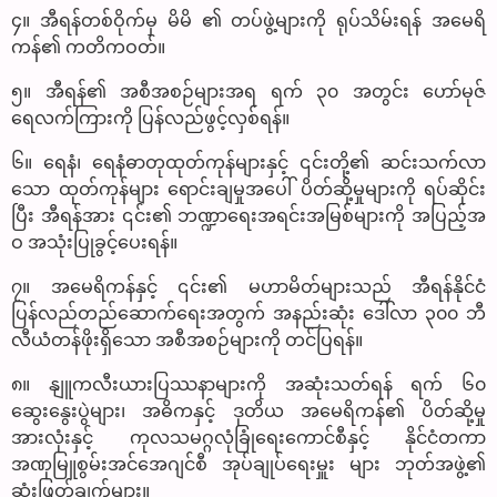
၄။ အီရန်တစ်ဝိုက်မှ မိမိ ၏ တပ်ဖွဲ့များကို ရုပ်သိမ်းရန် အမေရိ
ကန်၏ ကတိကဝတ်။
၅။ အီရန်၏ အစီအစဉ်များအရ ရက် ၃၀ အတွင်း ဟော်မုဇ်
ရေလက်ကြားကို ပြန်လည်ဖွင့်လှစ်ရန်။
၆။ ရေနံ၊ ရေနံဓာတုထုတ်ကုန်များနှင့် ၎င်းတို့၏ ဆင်းသက်လာ
သော ထုတ်ကုန်များ ရောင်းချမှုအပေါ် ပိတ်ဆို့မှုများကို ရပ်ဆိုင်း
ပြီး အီရန်အား ၎င်း၏ ဘဏ္ဍာရေးအရင်းအမြစ်များကို အပြည့်အ
ဝ အသုံးပြုခွင့်ပေးရန်။
၇။ အမေရိကန်နှင့် ၎င်း၏ မဟာမိတ်များသည် အီရန်နိုင်ငံ
ပြန်လည်တည်ဆောက်ရေးအတွက် အနည်းဆုံး ဒေါ်လာ ၃၀၀ ဘီ
လီယံတန်ဖိုးရှိသော အစီအစဉ်များကို တင်ပြရန်။
၈။ နျူကလီးယားပြဿနာများကို အဆုံးသတ်ရန် ရက် ၆၀
ဆွေးနွေးပွဲများ၊ အဓိကနှင့် ဒုတိယ အမေရိကန်၏ ပိတ်ဆို့မှု
အားလုံးနှင့် ကုလသမဂ္ဂလုံခြုံရေးကောင်စီနှင့် နိုင်ငံတကာ
အဏုမြူစွမ်းအင်အေဂျင်စီ အုပ်ချုပ်ရေးမှူး များ ဘုတ်အဖွဲ့၏
ဆုံးဖြတ်ချက်များ။