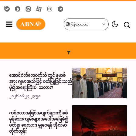
မြန်မာဘာသာ
အောင်ဝဲလ်လေဝက်သ် တွင် နမာဇ်
အား ဂျမာအသ်ဖြင့် ဝတ်ပြုခြင်းသည်
ပို၍အရေးကြီးပါ သလား?
၂၀၂၆-၀၆-၂၄ ၂၃:၅၈
ကရ်ဗလာအဖြစ်အပျက်များကို စစ်
မှန်သောကျမ်းများအပေါ်အခြေခံ၍
ဖတ်ရှု၊ ရေးသား၊ မျှဝေရန် အိုလမာ
တိုက်တွန်း