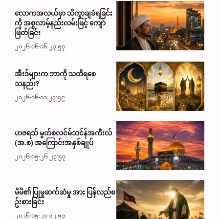
လောကအလယ်မှာ သိက္ခာချခံရခြင်း
ကို အစ္စလာမ့်နည်းလမ်းဖြင့် ကျော်
ဖြတ်ခြင်း
၂၀၂၆-၀၆-၀၆ ၂၃:၅၇
အီးဒ်များက ဘာကို သတိရစေ
သနည်း?
၂၀၂၆-၀၆-၀၁ ၂၃:၅၉
ဟဇရသ် မွတ်စလင်မ်ဘင်န်အကီးလ်
(အ.စ) အကြောင်းအနှစ်ချုပ်
၂၀၂၆-၀၅-၂၆ ၂၃:၅၇
မိမိ၏ ပြုမှုဆက်ဆံမှု အား ပြန်လည်စ
ဥ်းစားခြင်း
၂၀၂၆-၀၅-၂၁ ၁၂:၅၇