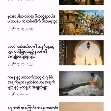
ဗူးအပေါက် တစ်ရာ ပိတ်လို့ရတယ်၊
ပါးစပ်ပေါက် တစ်ပေါက် ပိတ်မရဘူး
၂၀၂၆-၀၅-၁၉ ၂၃:၅၉
ဇေလ်ကအ်ဒဟ်လ ၏ တနင်္ဂနွေနေ့
တွင် ဝတ်ပြုရသည့် နမာဇ် ၏
အကျိုးကျေးဇူးများ
၂၀၂၆-၀၅-၁၇ ၁၁:၂၂
ကဖန် နှင့်ပတ်သက်သည့် ဝါဂျစ်ဗ်
အချက်များ ၊ မွတ်စ်သဟဗ်အချက်
များ နှင့် မကရှုဟ် အချက်များ
၂၀၂၆-၀၃-၀၈ ၁၇:၂၁
ဂျေဟာဒ် အကြောင်း တစေ့ တစောင်း