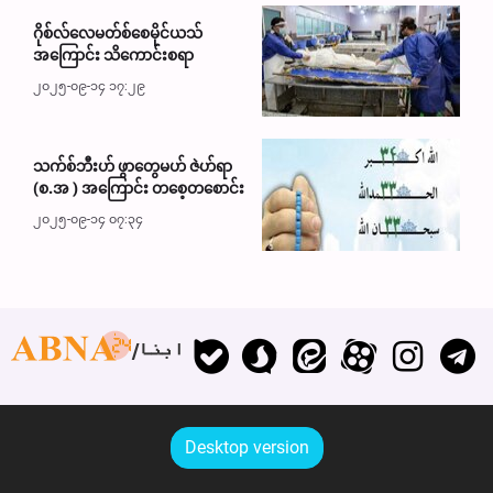
ဂိုစ်လ်လေမတ်စ်စေမိုင်ယသ်
အကြောင်း သိကောင်းစရာ
၂၀၂၅-၀၉-၁၄ ၁၇:၂၉
သက်စ်ဘီးဟ် ဖွာတွေမဟ် ဇဲဟ်ရာ
(စ.အ ) အကြောင်း တစေ့တစောင်း
၂၀၂၅-၀၉-၁၄ ၀၇:၃၄
ابنا
Desktop version