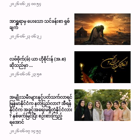
၂၀၂၆-၀၆-၂၄ ၀၀:၅၄
အာရှူရာမှ ပေးသော သင်ခန်းစာ ရှစ်
ချက်
၂၀၂၆-၀၆-၂၃ ၀၆:၃၂
လဗ်ဗိုက်(ခ်) ယာ ဟိုစိုင်းန် (အ.စ)
ဆိုသည်မှာ ...
၂၀၂၆-၀၆-၁၆ ၂၃:၅၈
အမျိုးသမီးများနှင့်ပတ်သက်လာရင်
မြန်မာနိုင်ငံက နတ်ပြည်လား? အီရန်
နိုင်ငံက အခွင့်အရေးမရှိတဲ့နိုင်ငံလား
? နှစ်ဖက်မြင်ပြီး စဉ်းစားကြည့်
ရအောင်
၂၀၂၆-၀၆-၀၇ ၁၄:၅၇