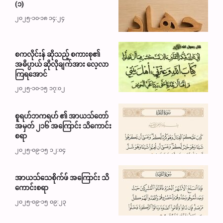
(၁)
၂၀၂၅-၁၀-၁၈ ၁၄:၂၄
စကလိုင်းန် ဆိုသည့် စကားစု၏
အဓိပ္ပာယ် ဆိုလိုချက်အား လေ့လာ
ကြရအောင်
၂၀၂၅-၁၀-၁၅ ၁၇:၀၂
စူရဟ်ဘကရဟ် ၏ အာယသ်တော်
အမှတ် ၂၁၆ အကြောင်း သိကောင်း
စရာ
၂၀၂၅-၀၉-၁၅ ၁၂:၀၄
အာယသ်သေစိုက်ဖ် အကြောင်း သိ
ကောင်းစရာ
၂၀၂၅-၀၉-၁၅ ၀၉:၂၃